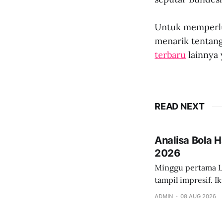
Untuk memperlu
menarik tentan
terbaru
lainnya 
READ NEXT
Analisa Bola H
2026
Minggu pertama L
tampil impresif. I
terbaru.
ADMIN
08 AUG 2026