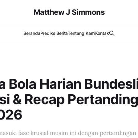
Matthew J Simmons
Beranda
Prediksi
Berita
Tentang Kami
Kontak
a Bola Harian Bundesl
si & Recap Pertanding
2026
asuki fase krusial musim ini dengan pertandingan