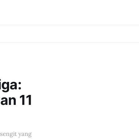
iga:
an 11
 sengit yang