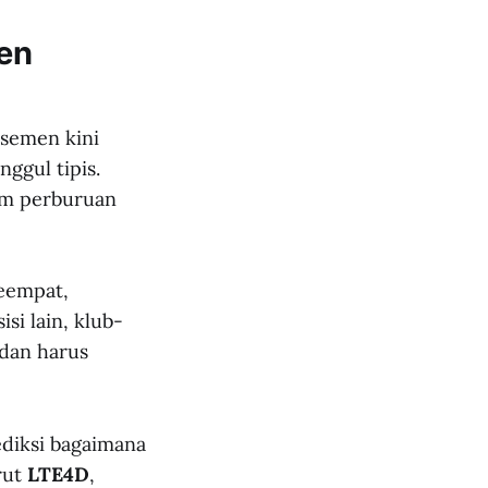
men
semen kini
gul tipis.
lam perburuan
keempat,
i lain, klub-
 dan harus
ediksi bagaimana
rut
LTE4D
,