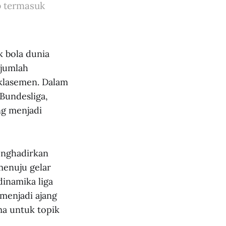
ap termasuk
 bola dunia
ejumlah
 klasemen. Dalam
 Bundesliga,
g menjadi
enghadirkan
menuju gelar
 dinamika liga
menjadi ajang
ma untuk topik