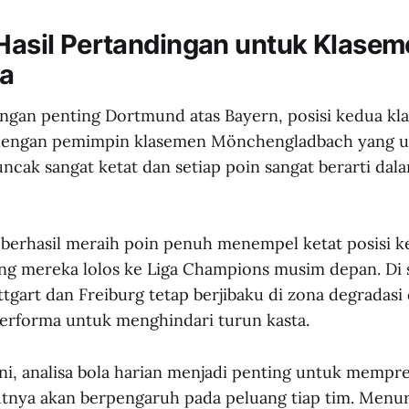
 Hasil Pertandingan untuk Klase
ga
gan penting Dortmund atas Bayern, posisi kedua kla
dengan pemimpin klasemen Mönchengladbach yang ung
uncak sangat ketat dan setiap poin sangat berarti da
 berhasil meraih poin penuh menempel ketat posisi 
 mereka lolos ke Liga Champions musim depan. Di sis
ttgart dan Freiburg tetap berjibaku di zona degradasi
erforma untuk menghindari turun kasta.
ni, analisa bola harian menjadi penting untuk mempr
jutnya akan berpengaruh pada peluang tiap tim. Menu