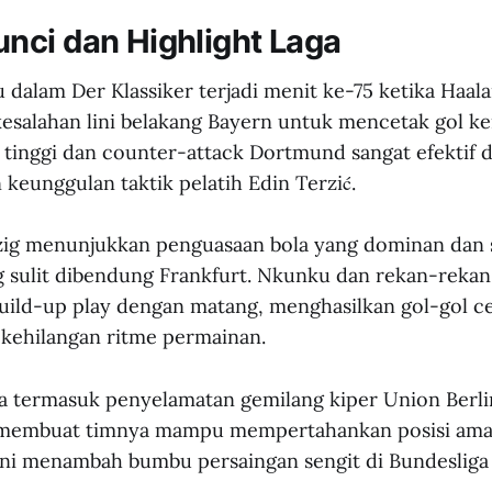
ci dan Highlight Laga
alam Der Klassiker terjadi menit ke-75 ketika Haal
esalahan lini belakang Bayern untuk mencetak gol k
tinggi dan counter-attack Dortmund sangat efektif di 
keunggulan taktik pelatih Edin Terzić.
eipzig menunjukkan penguasaan bola yang dominan dan
g sulit dibendung Frankfurt. Nkunku dan rekan-rekan
ild-up play dengan matang, menghasilkan gol-gol c
kehilangan ritme permainan.
ya termasuk penyelamatan gemilang kiper Union Berli
membuat timnya mampu mempertahankan posisi aman
 menambah bumbu persaingan sengit di Bundesliga h