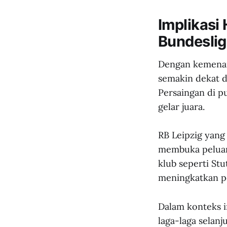
Implikasi
Bundesli
Dengan kemenan
semakin dekat 
Persaingan di p
gelar juara.
RB Leipzig yang
membuka peluang
klub seperti Stu
meningkatkan p
Dalam konteks i
laga-laga selan