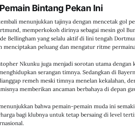
Pemain Bintang Pekan Ini
kembali menunjukkan tajinya dengan mencetak gol p
tmund, memperkokoh dirinya sebagai mesin gol Bu
 Jude Bellingham yang selalu aktif di lini tengah Dortm
am menciptakan peluang dan mengatur ritme permain
istopher Nkunku juga menjadi sorotan utama dengan k
 menghidupkan serangan timnya. Sedangkan di Bayer
 dianggap remeh meski timnya menelan kekalahan, d
amisnya memberikan ancaman berbahaya di depan ga
menunjukkan bahwa pemain-pemain muda ini semaki
harga bagi klubnya untuk tetap bersaing di level tert
rnasional.