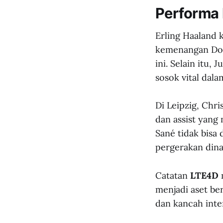
Performa 
Erling Haaland 
kemenangan Dor
ini. Selain itu,
sosok vital dal
Di Leipzig, Chr
dan assist yang
Sané tidak bisa
pergerakan din
Catatan
LTE4D
menjadi aset ber
dan kancah inte