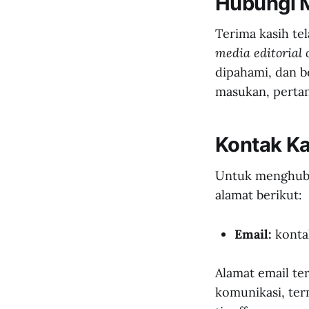
Hubungi 
Terima kasih t
media editorial 
dipahami, dan b
masukan, perta
Kontak K
Untuk menghubu
alamat berikut:
Email:
kont
Alamat email te
komunikasi, ter