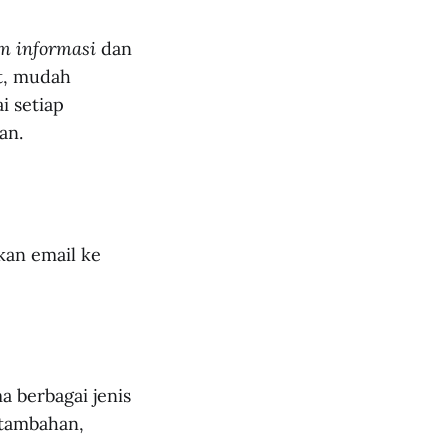
rm informasi
dan
t, mudah
i setiap
an.
mkan email ke
 berbagai jenis
 tambahan,