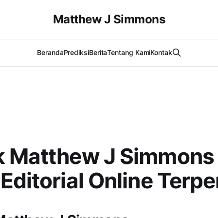
Matthew J Simmons
Beranda
Prediksi
Berita
Tentang Kami
Kontak
k Matthew J Simmons 
Editorial Online Terp