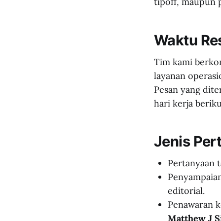
tipoff, maupun 
Waktu Re
Tim kami berkom
layanan operasi
Pesan yang dite
hari kerja berik
Jenis Per
Pertanyaan t
Penyampaian 
editorial.
Penawaran ke
Matthew J 