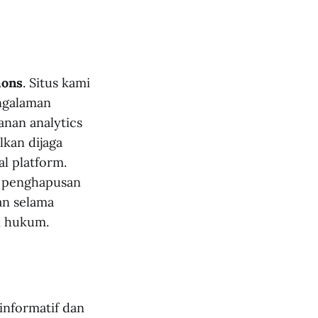
mons
. Situs kami
ngalaman
nan analytics
lkan dijaga
l platform.
a penghapusan
an selama
n hukum.
 informatif dan