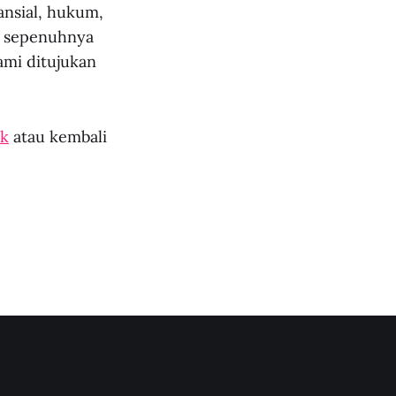
nansial, hukum,
ni sepenuhnya
mi ditujukan
k
atau kembali