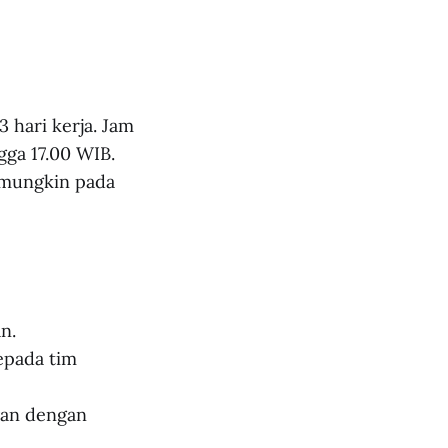
hari kerja. Jam
gga 17.00 WIB.
t mungkin pada
n.
epada tim
evan dengan