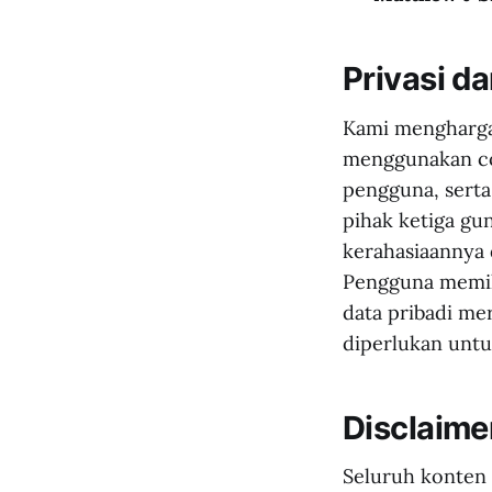
Privasi d
Kami mengharga
menggunakan co
pengguna, sert
pihak ketiga gu
kerahasiaannya 
Pengguna memil
data pribadi me
diperlukan unt
Disclaime
Seluruh konten 