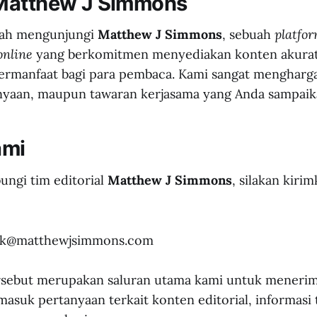
Matthew J Simmons
elah mengunjungi
Matthew J Simmons
, sebuah
platfo
online
yang berkomitmen menyediakan konten akura
ermanfaat bagi para pembaca. Kami sangat mengharga
nyaan, maupun tawaran kerjasama yang Anda sampaik
ami
ngi tim editorial
Matthew J Simmons
, silakan kiri
ak@matthewjsimmons.com
rsebut merupakan saluran utama kami untuk menerima
masuk pertanyaan terkait konten editorial, informasi