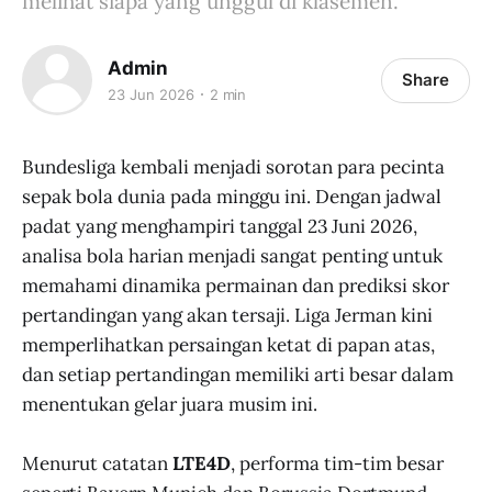
melihat siapa yang unggul di klasemen.
Admin
Share
23 Jun 2026
2 min
Bundesliga kembali menjadi sorotan para pecinta
sepak bola dunia pada minggu ini. Dengan jadwal
padat yang menghampiri tanggal 23 Juni 2026,
analisa bola harian menjadi sangat penting untuk
memahami dinamika permainan dan prediksi skor
pertandingan yang akan tersaji. Liga Jerman kini
memperlihatkan persaingan ketat di papan atas,
dan setiap pertandingan memiliki arti besar dalam
menentukan gelar juara musim ini.
Menurut catatan
LTE4D
, performa tim-tim besar