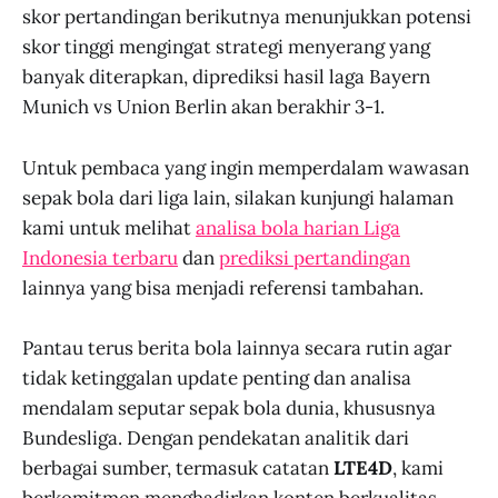
skor pertandingan berikutnya menunjukkan potensi
skor tinggi mengingat strategi menyerang yang
banyak diterapkan, diprediksi hasil laga Bayern
Munich vs Union Berlin akan berakhir 3-1.
Untuk pembaca yang ingin memperdalam wawasan
sepak bola dari liga lain, silakan kunjungi halaman
kami untuk melihat
analisa bola harian Liga
Indonesia terbaru
dan
prediksi pertandingan
lainnya yang bisa menjadi referensi tambahan.
Pantau terus berita bola lainnya secara rutin agar
tidak ketinggalan update penting dan analisa
mendalam seputar sepak bola dunia, khususnya
Bundesliga. Dengan pendekatan analitik dari
berbagai sumber, termasuk catatan
LTE4D
, kami
berkomitmen menghadirkan konten berkualitas