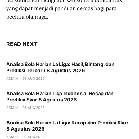
yang dapat menjadi panduan cerdas bagi para
pecinta olahraga.
READ NEXT
Analisa Bola Harian La Liga: Hasil, Bintang, dan
Prediksi Terbaru 8 Agustus 2026
ADMIN
08 AUG 2026
Analisa Bola Harian Liga Indonesia: Recap dan
Prediksi Skor 8 Agustus 2026
ADMIN
08 AUG 2026
Analisa Bola Harian La Liga: Recap dan Prediksi Skor
8 Agustus 2026
ADMIN
08 AUG 2026