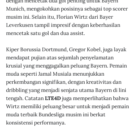
dengan mencetak dua gol penting untuk Bayern
Munich, mengokohkan posisinya sebagai top scorer
musim ini. Selain itu, Florian Wirtz dari Bayer
Leverkusen tampil impresif dengan keberhasilan
mencetak satu gol dan dua assist.
Kiper Borussia Dortmund, Gregor Kobel, juga layak
mendapat pujian atas sejumlah penyelamatan
krusial yang menggagalkan peluang Bayern. Pemain
muda seperti Jamal Musiala menunjukkan
perkembangan signifikan, dengan kreativitas dan
dribbling yang menjadi senjata utama Bayern di lini
tengah. Catatan
LTE4D
juga memperlihatkan bahwa
Wirtz memiliki peluang besar untuk menjadi pemain
muda terbaik Bundesliga musim ini berkat
konsistensi performanya.