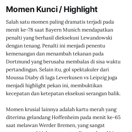
Momen Kunci / Highlight
Salah satu momen paling dramatis terjadi pada
menit ke-78 saat Bayern Munich mendapatkan
penalti yang berhasil dieksekusi Lewandowski
dengan tenang. Penalti ini menjadi penentu
kemenangan dan menambah tekanan pada
Dortmund yang berusaha membalas di sisa waktu
pertandingan. Selain itu, gol spektakuler dari
Moussa Diaby di laga Leverkusen vs Leipzig juga
menjadi highlight pekan ini, membuktikan
kecepatan dan ketepatan eksekusi serangan balik.
Momen krusial lainnya adalah kartu merah yang
diterima gelandang Hoffenheim pada menit ke-65
saat melawan Werder Bremen, yang sangat