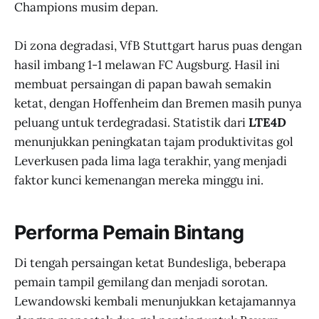
Champions musim depan.
Di zona degradasi, VfB Stuttgart harus puas dengan
hasil imbang 1-1 melawan FC Augsburg. Hasil ini
membuat persaingan di papan bawah semakin
ketat, dengan Hoffenheim dan Bremen masih punya
peluang untuk terdegradasi. Statistik dari
LTE4D
menunjukkan peningkatan tajam produktivitas gol
Leverkusen pada lima laga terakhir, yang menjadi
faktor kunci kemenangan mereka minggu ini.
Performa Pemain Bintang
Di tengah persaingan ketat Bundesliga, beberapa
pemain tampil gemilang dan menjadi sorotan.
Lewandowski kembali menunjukkan ketajamannya