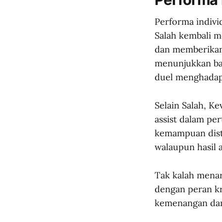
Performa indivi
Salah kembali m
dan memberikan
menunjukkan bah
duel menghadap
Selain Salah, K
assist dalam p
kemampuan distr
walaupun hasil 
Tak kalah menar
dengan peran kr
kemenangan dan