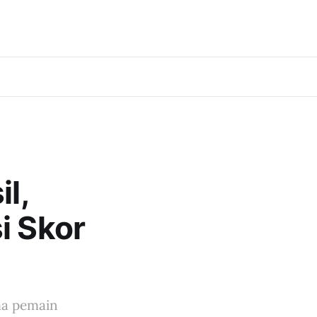
l,
i Skor
ma pemain