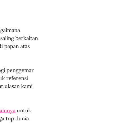
agaimana
aling berkaitan
i papan atas
bagi penggemar
uk referensi
t ulasan kami
lainnya
untuk
ga top dunia.