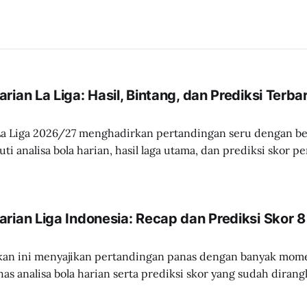
arian La Liga: Hasil, Bintang, dan Prediksi Terb
a Liga 2026/27 menghadirkan pertandingan seru dengan b
kuti analisa bola harian, hasil laga utama, dan prediksi skor 
arian Liga Indonesia: Recap dan Prediksi Skor 
ekan ini menyajikan pertandingan panas dengan banyak mom
has analisa bola harian serta prediksi skor yang sudah dira