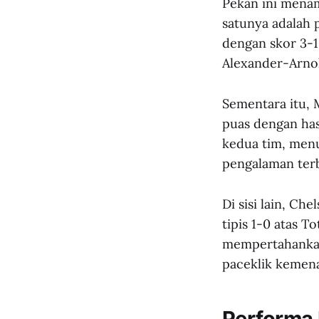
Pekan ini menam
satunya adalah 
dengan skor 3-1
Alexander-Arno
Sementara itu,
puas dengan has
kedua tim, menu
pengalaman terb
Di sisi lain, C
tipis 1-0 atas T
mempertahankan
paceklik kemen
Performa 