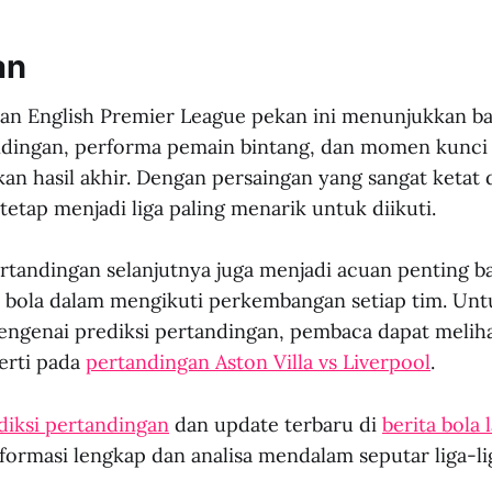
an
rian English Premier League pekan ini menunjukkan b
dingan, performa pemain bintang, dan momen kunci s
n hasil akhir. Dengan persaingan yang sangat ketat d
etap menjadi liga paling menarik untuk diikuti.
ertandingan selanjutnya juga menjadi acuan penting 
k bola dalam mengikuti perkembangan setiap tim. Unt
engenai prediksi pertandingan, pembaca dapat meliha
erti pada
pertandingan Aston Villa vs Liverpool
.
diksi pertandingan
dan update terbaru di
berita bola 
ormasi lengkap dan analisa mendalam seputar liga-li