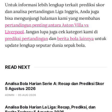
Untuk informasi lebih lengkap terkait prediksi skor
dan analisa pertandingan Liga Inggris, Anda juga
bisa mengunjungi halaman kami yang membahas
pertandingan penting antara Aston Villa vs
Liverpool
. Jangan lupa juga cek kategori kami di
prediksi pertandingan
dan
berita bola lainnya
untuk
update lengkap seputar dunia sepak bola.
READ NEXT
Analisa Bola Harian Serie A: Recap dan Prediksi Skor
5 Agustus 2026
ADMIN
05 AUG 2026
Analisa Bola Harian La Liga: Recap, Prediksi, dan
Berita Terbaru 5 Agustus 2026