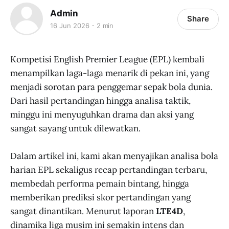
Admin
Share
16 Jun 2026
2 min
Kompetisi English Premier League (EPL) kembali
menampilkan laga-laga menarik di pekan ini, yang
menjadi sorotan para penggemar sepak bola dunia.
Dari hasil pertandingan hingga analisa taktik,
minggu ini menyuguhkan drama dan aksi yang
sangat sayang untuk dilewatkan.
Dalam artikel ini, kami akan menyajikan analisa bola
harian EPL sekaligus recap pertandingan terbaru,
membedah performa pemain bintang, hingga
memberikan prediksi skor pertandingan yang
sangat dinantikan. Menurut laporan
LTE4D
,
dinamika liga musim ini semakin intens dan