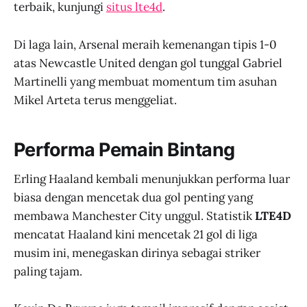
terbaik, kunjungi
situs lte4d
.
Di laga lain, Arsenal meraih kemenangan tipis 1-0
atas Newcastle United dengan gol tunggal Gabriel
Martinelli yang membuat momentum tim asuhan
Mikel Arteta terus menggeliat.
Performa Pemain Bintang
Erling Haaland kembali menunjukkan performa luar
biasa dengan mencetak dua gol penting yang
membawa Manchester City unggul. Statistik
LTE4D
mencatat Haaland kini mencetak 21 gol di liga
musim ini, menegaskan dirinya sebagai striker
paling tajam.