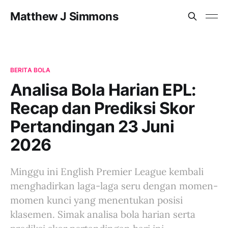
Matthew J Simmons
BERITA BOLA
Analisa Bola Harian EPL:
Recap dan Prediksi Skor
Pertandingan 23 Juni
2026
Minggu ini English Premier League kembali
menghadirkan laga-laga seru dengan momen-
momen kunci yang menentukan posisi
klasemen. Simak analisa bola harian serta