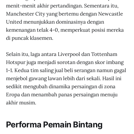
menit-menit akhir pertandingan. Sementara itu,
Manchester City yang bertemu dengan Newcastle
United menunjukkan dominasinya dengan
kemenangan telak 4-0, memperkuat posisi mereka
di puncak klasemen.
Selain itu, laga antara Liverpool dan Tottenham
Hotspur juga menjadi sorotan dengan skor imbang
1-1. Kedua tim saling jual beli serangan namun gagal
menjebol gawang lawan lebih dari sekali. Hasil ini
sedikit mengubah dinamika persaingan di zona
Eropa dan menambah panas persaingan menuju
akhir musim.
Performa Pemain Bintang