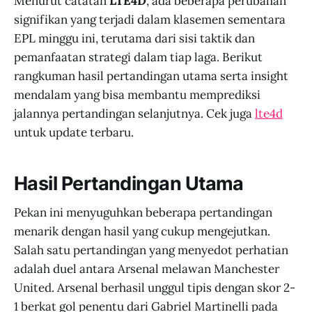
Menurut catatan
LTE4D
, ada beberapa perubahan
signifikan yang terjadi dalam klasemen sementara
EPL minggu ini, terutama dari sisi taktik dan
pemanfaatan strategi dalam tiap laga. Berikut
rangkuman hasil pertandingan utama serta insight
mendalam yang bisa membantu memprediksi
jalannya pertandingan selanjutnya. Cek juga
lte4d
untuk update terbaru.
Hasil Pertandingan Utama
Pekan ini menyuguhkan beberapa pertandingan
menarik dengan hasil yang cukup mengejutkan.
Salah satu pertandingan yang menyedot perhatian
adalah duel antara Arsenal melawan Manchester
United. Arsenal berhasil unggul tipis dengan skor 2-
1 berkat gol penentu dari Gabriel Martinelli pada