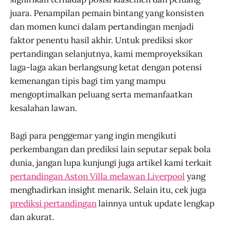
juara. Penampilan pemain bintang yang konsisten
dan momen kunci dalam pertandingan menjadi
faktor penentu hasil akhir. Untuk prediksi skor
pertandingan selanjutnya, kami memproyeksikan
laga-laga akan berlangsung ketat dengan potensi
kemenangan tipis bagi tim yang mampu
mengoptimalkan peluang serta memanfaatkan
kesalahan lawan.
Bagi para penggemar yang ingin mengikuti
perkembangan dan prediksi lain seputar sepak bola
dunia, jangan lupa kunjungi juga artikel kami terkait
pertandingan Aston Villa melawan Liverpool
yang
menghadirkan insight menarik. Selain itu, cek juga
prediksi pertandingan
lainnya untuk update lengkap
dan akurat.