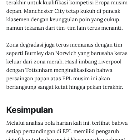
terakhir untuk kualifikasi kompetisi Eropa musim
depan. Manchester City tetap kukuh di puncak
klasemen dengan keunggulan poin yang cukup,
namun tekanan dari tim-tim lain terus menanti.
Zona degradasi juga terus memanas dengan tim
seperti Burnley dan Norwich yang berusaha keras
keluar dari zona merah. Hasil imbang Liverpool
dengan Tottenham mengindikasikan bahwa
persaingan papan atas EPL musim ini akan
berlangsung sangat ketat hingga pekan terakhir.
Kesimpulan
Melalui analisa bola harian kali ini, terlihat bahwa
setiap pertandingan di EPL memiliki pengaruh
signifikan terhadap posisi klasemen dan peluang