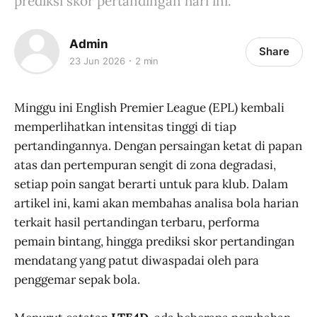
prediksi skor pertandingan hari ini.
Admin
Share
23 Jun 2026
2 min
Minggu ini English Premier League (EPL) kembali
memperlihatkan intensitas tinggi di tiap
pertandingannya. Dengan persaingan ketat di papan
atas dan pertempuran sengit di zona degradasi,
setiap poin sangat berarti untuk para klub. Dalam
artikel ini, kami akan membahas analisa bola harian
terkait hasil pertandingan terbaru, performa
pemain bintang, hingga prediksi skor pertandingan
mendatang yang patut diwaspadai oleh para
penggemar sepak bola.