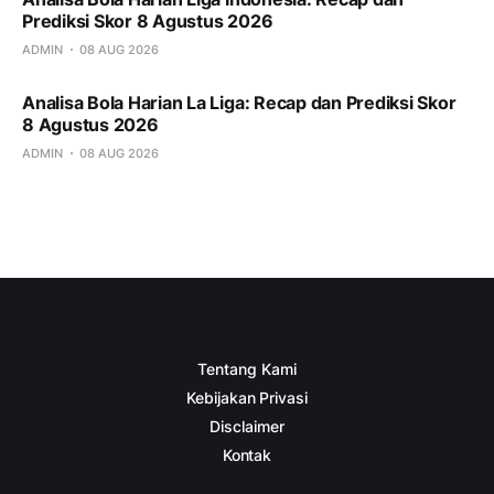
Prediksi Skor 8 Agustus 2026
ADMIN
08 AUG 2026
Analisa Bola Harian La Liga: Recap dan Prediksi Skor
8 Agustus 2026
ADMIN
08 AUG 2026
Tentang Kami
Kebijakan Privasi
Disclaimer
Kontak