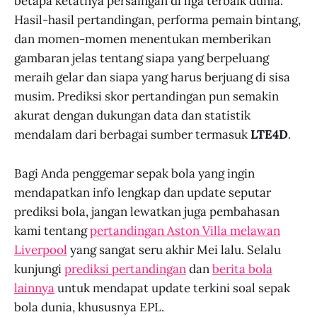
betapa ketatnya persaingan di liga terbaik dunia.
Hasil-hasil pertandingan, performa pemain bintang,
dan momen-momen menentukan memberikan
gambaran jelas tentang siapa yang berpeluang
meraih gelar dan siapa yang harus berjuang di sisa
musim. Prediksi skor pertandingan pun semakin
akurat dengan dukungan data dan statistik
mendalam dari berbagai sumber termasuk
LTE4D
.
Bagi Anda penggemar sepak bola yang ingin
mendapatkan info lengkap dan update seputar
prediksi bola, jangan lewatkan juga pembahasan
kami tentang
pertandingan Aston Villa melawan
Liverpool
yang sangat seru akhir Mei lalu. Selalu
kunjungi
prediksi pertandingan
dan
berita bola
lainnya
untuk mendapat update terkini soal sepak
bola dunia, khususnya EPL.