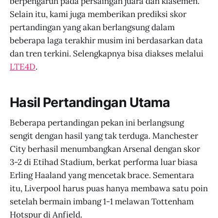
berpengaruh pada persaingan juara dan klasemen.
Selain itu, kami juga memberikan prediksi skor
pertandingan yang akan berlangsung dalam
beberapa laga terakhir musim ini berdasarkan data
dan tren terkini. Selengkapnya bisa diakses melalui
LTE4D
.
Hasil Pertandingan Utama
Beberapa pertandingan pekan ini berlangsung
sengit dengan hasil yang tak terduga. Manchester
City berhasil menumbangkan Arsenal dengan skor
3-2 di Etihad Stadium, berkat performa luar biasa
Erling Haaland yang mencetak brace. Sementara
itu, Liverpool harus puas hanya membawa satu poin
setelah bermain imbang 1-1 melawan Tottenham
Hotspur di Anfield.