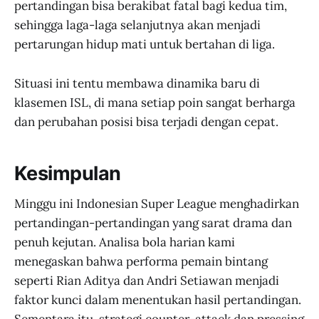
pertandingan bisa berakibat fatal bagi kedua tim,
sehingga laga-laga selanjutnya akan menjadi
pertarungan hidup mati untuk bertahan di liga.
Situasi ini tentu membawa dinamika baru di
klasemen ISL, di mana setiap poin sangat berharga
dan perubahan posisi bisa terjadi dengan cepat.
Kesimpulan
Minggu ini Indonesian Super League menghadirkan
pertandingan-pertandingan yang sarat drama dan
penuh kejutan. Analisa bola harian kami
menegaskan bahwa performa pemain bintang
seperti Rian Aditya dan Andri Setiawan menjadi
faktor kunci dalam menentukan hasil pertandingan.
Sementara itu, strategi counter-attack dan pressing