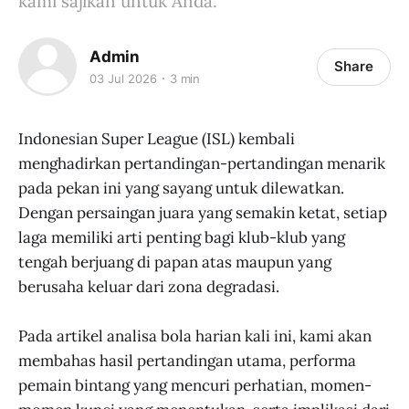
kami sajikan untuk Anda.
Admin
Share
03 Jul 2026
3 min
Indonesian Super League (ISL) kembali
menghadirkan pertandingan-pertandingan menarik
pada pekan ini yang sayang untuk dilewatkan.
Dengan persaingan juara yang semakin ketat, setiap
laga memiliki arti penting bagi klub-klub yang
tengah berjuang di papan atas maupun yang
berusaha keluar dari zona degradasi.
Pada artikel analisa bola harian kali ini, kami akan
membahas hasil pertandingan utama, performa
pemain bintang yang mencuri perhatian, momen-