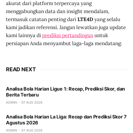
akurat dari platform terpercaya yang
menggabungkan data dan insight mendalam,
termasuk catatan penting dari
LTE4D
yang selalu
kami jadikan referensi. Jangan lewatkan juga update
kami lainnya di
prediksi pertandingan
untuk
persiapan Anda menyambut laga-laga mendatang.
READ NEXT
Analisa Bola Harian Ligue 1: Recap, Prediksi Skor, dan
Berita Terbaru
ADMIN
07 AUG 2026
Analisa Bola Harian La Liga: Recap dan Prediksi Skor 7
Agustus 2026
ADMIN
07 AUG 2026