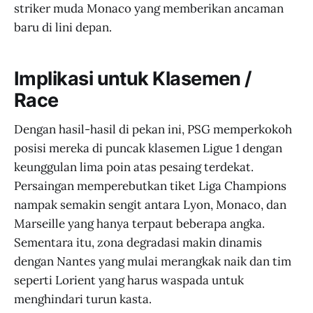
striker muda Monaco yang memberikan ancaman
baru di lini depan.
Implikasi untuk Klasemen /
Race
Dengan hasil-hasil di pekan ini, PSG memperkokoh
posisi mereka di puncak klasemen Ligue 1 dengan
keunggulan lima poin atas pesaing terdekat.
Persaingan memperebutkan tiket Liga Champions
nampak semakin sengit antara Lyon, Monaco, dan
Marseille yang hanya terpaut beberapa angka.
Sementara itu, zona degradasi makin dinamis
dengan Nantes yang mulai merangkak naik dan tim
seperti Lorient yang harus waspada untuk
menghindari turun kasta.