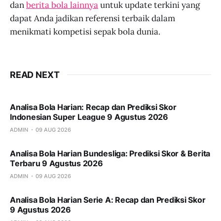
dan
berita bola lainnya
untuk update terkini yang
dapat Anda jadikan referensi terbaik dalam
menikmati kompetisi sepak bola dunia.
READ NEXT
Analisa Bola Harian: Recap dan Prediksi Skor
Indonesian Super League 9 Agustus 2026
ADMIN
09 AUG 2026
Analisa Bola Harian Bundesliga: Prediksi Skor & Berita
Terbaru 9 Agustus 2026
ADMIN
09 AUG 2026
Analisa Bola Harian Serie A: Recap dan Prediksi Skor
9 Agustus 2026