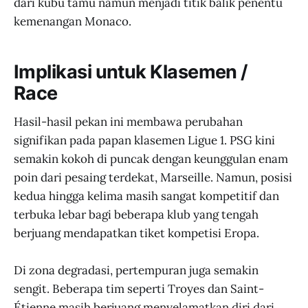
dari kubu tamu namun menjadi titik balik penentu
kemenangan Monaco.
Implikasi untuk Klasemen /
Race
Hasil-hasil pekan ini membawa perubahan
signifikan pada papan klasemen Ligue 1. PSG kini
semakin kokoh di puncak dengan keunggulan enam
poin dari pesaing terdekat, Marseille. Namun, posisi
kedua hingga kelima masih sangat kompetitif dan
terbuka lebar bagi beberapa klub yang tengah
berjuang mendapatkan tiket kompetisi Eropa.
Di zona degradasi, pertempuran juga semakin
sengit. Beberapa tim seperti Troyes dan Saint-
Étienne masih berjuang menyelamatkan diri dari