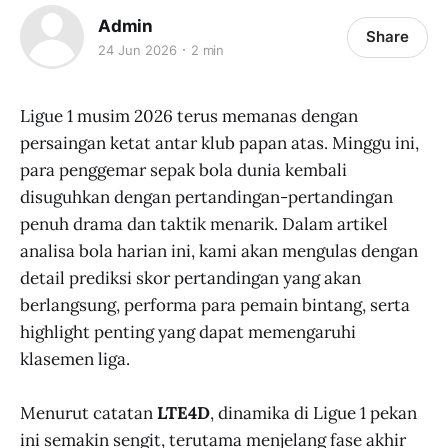
Admin
Share
24 Jun 2026
2 min
Ligue 1 musim 2026 terus memanas dengan
persaingan ketat antar klub papan atas. Minggu ini,
para penggemar sepak bola dunia kembali
disuguhkan dengan pertandingan-pertandingan
penuh drama dan taktik menarik. Dalam artikel
analisa bola harian ini, kami akan mengulas dengan
detail prediksi skor pertandingan yang akan
berlangsung, performa para pemain bintang, serta
highlight penting yang dapat memengaruhi
klasemen liga.
Menurut catatan
LTE4D
, dinamika di Ligue 1 pekan
ini semakin sengit, terutama menjelang fase akhir