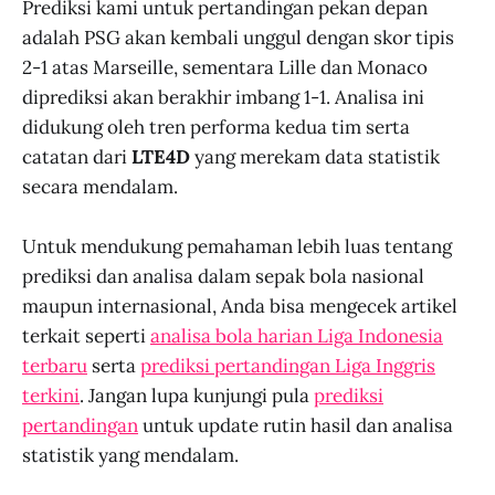
Prediksi kami untuk pertandingan pekan depan
adalah PSG akan kembali unggul dengan skor tipis
2-1 atas Marseille, sementara Lille dan Monaco
diprediksi akan berakhir imbang 1-1. Analisa ini
didukung oleh tren performa kedua tim serta
catatan dari
LTE4D
yang merekam data statistik
secara mendalam.
Untuk mendukung pemahaman lebih luas tentang
prediksi dan analisa dalam sepak bola nasional
maupun internasional, Anda bisa mengecek artikel
terkait seperti
analisa bola harian Liga Indonesia
terbaru
serta
prediksi pertandingan Liga Inggris
terkini
. Jangan lupa kunjungi pula
prediksi
pertandingan
untuk update rutin hasil dan analisa
statistik yang mendalam.