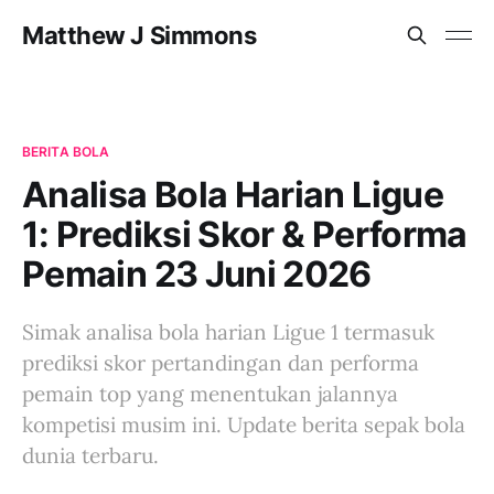
Matthew J Simmons
BERITA BOLA
Analisa Bola Harian Ligue
1: Prediksi Skor & Performa
Pemain 23 Juni 2026
Simak analisa bola harian Ligue 1 termasuk
prediksi skor pertandingan dan performa
pemain top yang menentukan jalannya
kompetisi musim ini. Update berita sepak bola
dunia terbaru.