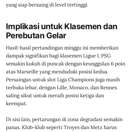
yang siap bersaing di level tertinggi.
Implikasi untuk Klasemen dan
Perebutan Gelar
Hasil-hasil pertandingan minggu ini memberikan
dampak signifikan bagi klasemen Ligue 1. PSG
semakin kukuh di puncak dengan keunggulan 6 poin
atas Marseille yang menduduki posisi kedua.
Persaingan untuk slot Liga Champions juga masih
terbuka lebar, dengan Lille, Monaco, dan Rennes
saling sikut untuk meraih posisi ketiga dan
keempat.
Di sisi lain, pertarungan di zona degradasi semakin
panas. Klub-klub seperti Troyes dan Metz harus