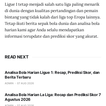
Ligue 1 tetap menjadi salah satu liga paling menarik
di dunia dengan kualitas pertandingan dan pemain
bintang yang tidak kalah dari liga top Eropa lainnya.
Tetap ikuti berita sepak bola dunia dan analisa bola
harian kami agar Anda selalu mendapatkan
informasi terupdate dan prediksi skor yang akurat.
READ NEXT
Analisa Bola Harian Ligue 1: Recap, Prediksi Skor, dan
Berita Terbaru
ADMIN
07 AUG 2026
Analisa Bola Harian La Liga: Recap dan Prediksi Skor 7
Agustus 2026
ADMIN
07 AUG 2026