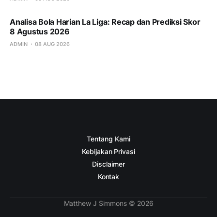
Analisa Bola Harian La Liga: Recap dan Prediksi Skor
8 Agustus 2026
ADMIN
08 AUG 2026
Tentang Kami
Kebijakan Privasi
Disclaimer
Kontak
Matthew J Simmons © 2026