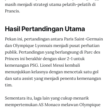
masih menjadi strategi utama pelatih-pelatih di
Prancis.
Hasil Pertandingan Utama
Pekan ini, pertandingan antara Paris Saint-Germain
dan Olympique Lyonnais menjadi pusat perhatian
publik. Pertandingan yang berlangsung di Parc des
Princes ini berakhir dengan skor 2-1 untuk
kemenangan PSG. Lionel Messi kembali
menunjukkan kelasnya dengan mencetak satu gol
dan satu assist yang menjadi penentu kemenangan
tim.
Sementara itu, laga lain yang cukup menarik
mempertemukan AS Monaco melawan Olympique