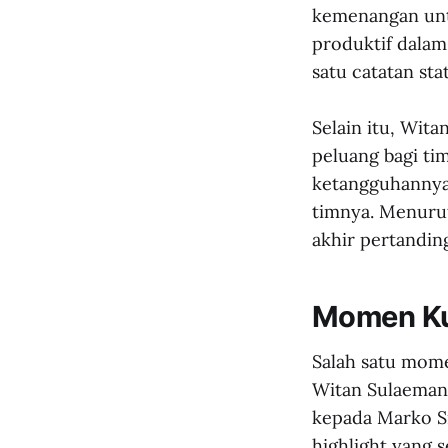
kemenangan untu
produktif dalam 
satu catatan sta
Selain itu, Wit
peluang bagi ti
ketangguhannya
timnya. Menur
akhir pertandin
Momen Kun
Salah satu mome
Witan Sulaeman
kepada Marko Si
highlight yang 