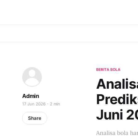
BERITA BOLA
Analis
Predik
Admin
17 Jun 2026
2 min
Juni 
Share
Analisa bola ha