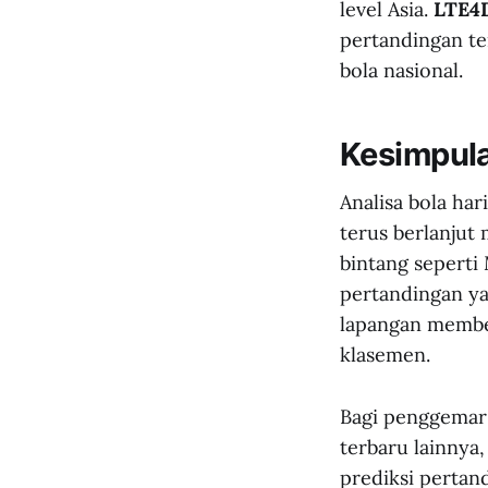
level Asia.
LTE4
pertandingan t
bola nasional.
Kesimpul
Analisa bola ha
terus berlanjut
bintang seperti
pertandingan ya
lapangan member
klasemen.
Bagi penggemar 
terbaru lainnya,
prediksi pertan