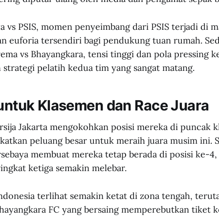
ya vs PSIS, momen penyeimbang dari PSIS terjadi di m
 euforia tersendiri bagi pendukung tuan rumah. Se
ema vs Bhayangkara, tensi tinggi dan pola pressing k
strategi pelatih kedua tim yang sangat matang.
 untuk Klasemen dan Race Juara
sija Jakarta mengokohkan posisi mereka di puncak 
katkan peluang besar untuk meraih juara musim ini. 
rsebaya membuat mereka tetap berada di posisi ke-4,
ingkat ketiga semakin melebar.
ndonesia terlihat semakin ketat di zona tengah, teru
hayangkara FC yang bersaing memperebutkan tiket k