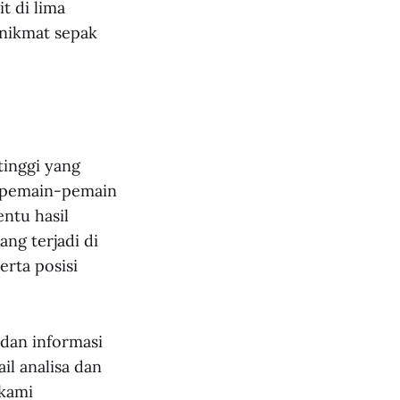
t di lima
nikmat sepak
tinggi yang
i pemain-pemain
ntu hasil
ng terjadi di
rta posisi
dan informasi
il analisa dan
 kami