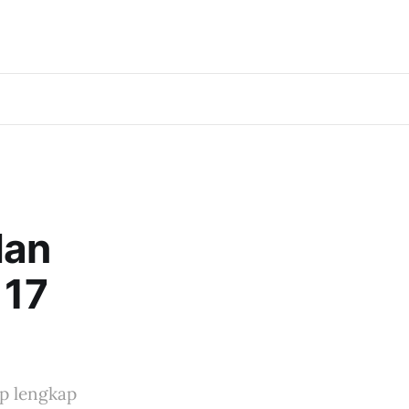
dan
 17
ap lengkap