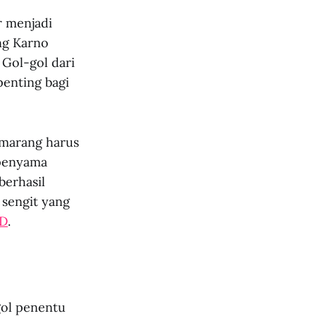
r menjadi
ng Karno
 Gol-gol dari
enting bagi
emarang harus
 penyama
berhasil
sengit yang
4D
.
ol penentu