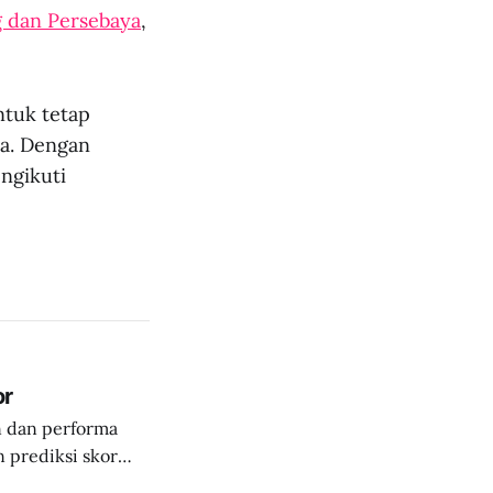
g dan Persebaya
,
tuk tetap
ia. Dengan
ngikuti
or
n dan performa
 prediksi skor