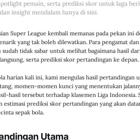
potlight pemain, serta prediksi skor untuk laga beri
dan insight mendalam hanya di sini.
sian Super League kembali memanas pada pekan ini d
enarik yang tak boleh dilewatkan. Para pengamat da
 sudah tidak sabar untuk melihat bagaimana hasil dari
rlangsung, serta prediksi skor pertandingan ke depan.
la harian kali ini, kami mengulas hasil pertandingan
ntang, momen-momen kunci yang menentukan jalannya
asil-hasil tersebut terhadap klasemen Liga Indonesia. S
 estimasi prediksi skor pertandingan yang akan data
cinta sepak bola.
tandingan Utama