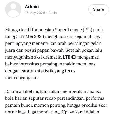
Admin
Share
17 May 2026
2 min
Minggu ke-11 Indonesian Super League (ISL) pada
tanggal 17 Mei 2026 menghadirkan sejumlah laga
penting yang menentukan arah persaingan gelar
juara dan posisi papan bawah. Setelah pekan lalu
menyuguhkan aksi dramatis,
LTE4D
mengamati
bahwa intensitas persaingan makin memanas
dengan catatan statistik yang terus
mencengangkan.
Dalam artikel ini, kami akan memberikan analisa
bola harian seputar recap pertandingan, performa
pemain kunci, momen penting, hingga prediksi skor
untuk laga-laga mendatang. Upaya kami adalah