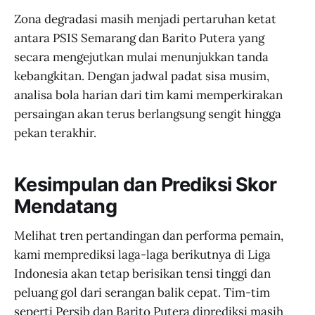
Zona degradasi masih menjadi pertaruhan ketat
antara PSIS Semarang dan Barito Putera yang
secara mengejutkan mulai menunjukkan tanda
kebangkitan. Dengan jadwal padat sisa musim,
analisa bola harian dari tim kami memperkirakan
persaingan akan terus berlangsung sengit hingga
pekan terakhir.
Kesimpulan dan Prediksi Skor
Mendatang
Melihat tren pertandingan dan performa pemain,
kami memprediksi laga-laga berikutnya di Liga
Indonesia akan tetap berisikan tensi tinggi dan
peluang gol dari serangan balik cepat. Tim-tim
seperti Persib dan Barito Putera diprediksi masih