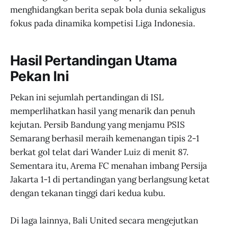
menghidangkan berita sepak bola dunia sekaligus
fokus pada dinamika kompetisi Liga Indonesia.
Hasil Pertandingan Utama
Pekan Ini
Pekan ini sejumlah pertandingan di ISL
memperlihatkan hasil yang menarik dan penuh
kejutan. Persib Bandung yang menjamu PSIS
Semarang berhasil meraih kemenangan tipis 2-1
berkat gol telat dari Wander Luiz di menit 87.
Sementara itu, Arema FC menahan imbang Persija
Jakarta 1-1 di pertandingan yang berlangsung ketat
dengan tekanan tinggi dari kedua kubu.
Di laga lainnya, Bali United secara mengejutkan