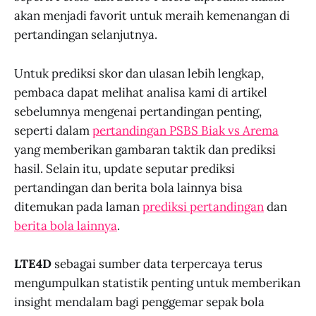
akan menjadi favorit untuk meraih kemenangan di
pertandingan selanjutnya.
Untuk prediksi skor dan ulasan lebih lengkap,
pembaca dapat melihat analisa kami di artikel
sebelumnya mengenai pertandingan penting,
seperti dalam
pertandingan PSBS Biak vs Arema
yang memberikan gambaran taktik dan prediksi
hasil. Selain itu, update seputar prediksi
pertandingan dan berita bola lainnya bisa
ditemukan pada laman
prediksi pertandingan
dan
berita bola lainnya
.
LTE4D
sebagai sumber data terpercaya terus
mengumpulkan statistik penting untuk memberikan
insight mendalam bagi penggemar sepak bola