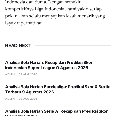
Indonesia dan dunia. Dengan semakin
kompetitifnya Liga Indonesia, kami yakin setiap
pekan akan selalu menyajikan kisah menarik yang
layak diperhatikan.
READ NEXT
Analisa Bola Harian: Recap dan Prediksi Skor
Indonesian Super League 9 Agustus 2026
ADMIN
09 AUG 2026
Analisa Bola Harian Bundesliga: Prediksi Skor & Berita
Terbaru 9 Agustus 2026
ADMIN
09 AUG 2026
Analisa Bola Harian Serie A: Recap dan Prediksi Skor