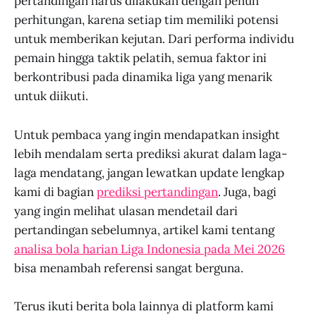
pertandingan harus dilakukan dengan penuh
perhitungan, karena setiap tim memiliki potensi
untuk memberikan kejutan. Dari performa individu
pemain hingga taktik pelatih, semua faktor ini
berkontribusi pada dinamika liga yang menarik
untuk diikuti.
Untuk pembaca yang ingin mendapatkan insight
lebih mendalam serta prediksi akurat dalam laga-
laga mendatang, jangan lewatkan update lengkap
kami di bagian
prediksi pertandingan
. Juga, bagi
yang ingin melihat ulasan mendetail dari
pertandingan sebelumnya, artikel kami tentang
analisa bola harian Liga Indonesia pada Mei 2026
bisa menambah referensi sangat berguna.
Terus ikuti berita bola lainnya di platform kami