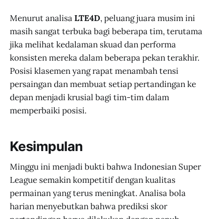
Menurut analisa
LTE4D
, peluang juara musim ini
masih sangat terbuka bagi beberapa tim, terutama
jika melihat kedalaman skuad dan performa
konsisten mereka dalam beberapa pekan terakhir.
Posisi klasemen yang rapat menambah tensi
persaingan dan membuat setiap pertandingan ke
depan menjadi krusial bagi tim-tim dalam
memperbaiki posisi.
Kesimpulan
Minggu ini menjadi bukti bahwa Indonesian Super
League semakin kompetitif dengan kualitas
permainan yang terus meningkat. Analisa bola
harian menyebutkan bahwa prediksi skor