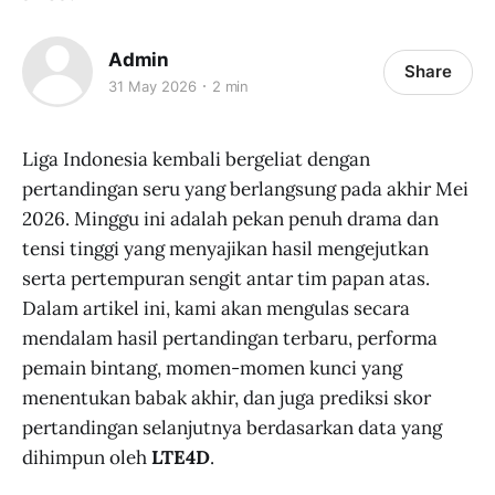
Admin
Share
31 May 2026
2 min
Liga Indonesia kembali bergeliat dengan
pertandingan seru yang berlangsung pada akhir Mei
2026. Minggu ini adalah pekan penuh drama dan
tensi tinggi yang menyajikan hasil mengejutkan
serta pertempuran sengit antar tim papan atas.
Dalam artikel ini, kami akan mengulas secara
mendalam hasil pertandingan terbaru, performa
pemain bintang, momen-momen kunci yang
menentukan babak akhir, dan juga prediksi skor
pertandingan selanjutnya berdasarkan data yang
dihimpun oleh
LTE4D
.