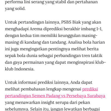
performa lini serang yang stabil dan pertahanan
yang solid.
Untuk pertandingan lainnya, PSBS Biak yang akan
menghadapi Arema diprediksi berakhir imbang 1-1,
dengan kedua tim memiliki keunggulan masing-
masing di kandang dan tandang. Analisa bola harian
ini juga mengingatkan pentingnya melihat berita
sepak bola dunia sebagai perbandingan tren taktik
dan gaya permainan yang dapat menginspirasi klub-
klub Indonesia.
Untuk informasi prediksi lainnya, Anda dapat
melihat pembahasan lengkap mengenai
prediksi
pertandingan Semen Padang vs Persebaya Surabaya
yang menawarkan insight serupa dari pekan
sebelumnya. Selain itu, jangan lewatkan berbagai