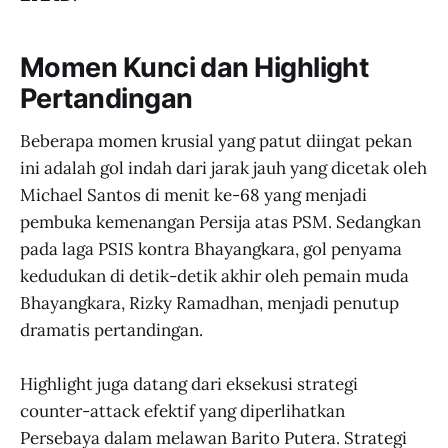
Momen Kunci dan Highlight
Pertandingan
Beberapa momen krusial yang patut diingat pekan
ini adalah gol indah dari jarak jauh yang dicetak oleh
Michael Santos di menit ke-68 yang menjadi
pembuka kemenangan Persija atas PSM. Sedangkan
pada laga PSIS kontra Bhayangkara, gol penyama
kedudukan di detik-detik akhir oleh pemain muda
Bhayangkara, Rizky Ramadhan, menjadi penutup
dramatis pertandingan.
Highlight juga datang dari eksekusi strategi
counter-attack efektif yang diperlihatkan
Persebaya dalam melawan Barito Putera. Strategi