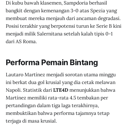
Di kubu bawah klasemen, Sampdoria berhasil
bangkit dengan kemenangan 3-0 atas Spezia yang
membuat mereka menjauh dari ancaman degradasi.
Posisi terakhir yang berpotensi turun ke Serie B kini
menjadi milik Salernitana setelah kalah tipis 0-1
dari AS Roma.
Performa Pemain Bintang
Lautaro Martínez menjadi sorotan utama minggu
ini berkat dua gol krusial yang dia cetak melawan
Napoli. Statistik dari
LTE4D
menunjukkan bahwa
Martínez memiliki rata-rata 4.5 tembakan per
pertandingan dalam tiga laga terakhirnya,
membuktikan bahwa performa tajamnya tetap
terjaga di masa krusial.