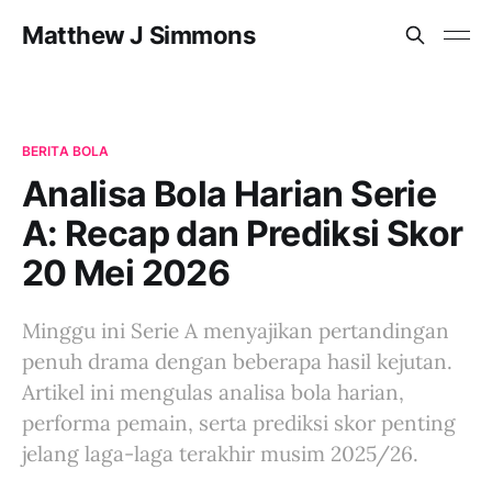
Matthew J Simmons
BERITA BOLA
Analisa Bola Harian Serie
A: Recap dan Prediksi Skor
20 Mei 2026
Minggu ini Serie A menyajikan pertandingan
penuh drama dengan beberapa hasil kejutan.
Artikel ini mengulas analisa bola harian,
performa pemain, serta prediksi skor penting
jelang laga-laga terakhir musim 2025/26.