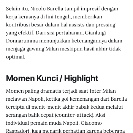
Selain itu, Nicolo Barella tampil impresif dengan
kerja kerasnya di lini tengah, memberikan
kontribusi besar dalam hal assists dan pressing
yang efektif. Dari sisi pertahanan, Gianluigi
Donnarumma menunjukkan ketenangannya dalam
menjaga gawang Milan meskipun hasil akhir tidak
optimal.
Momen Kunci / Highlight
Momen paling dramatis terjadi saat Inter Milan
melawan Napoli, ketika gol kemenangan dari Barella
tercipta di menit-menit akhir babak kedua melalui
serangan balik cepat (counter-attack). Aksi
individual pemain muda Napoli, Giacomo
Raspadori, juga menarik perhatian karena beberapa