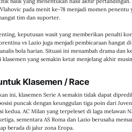
titik balik yang menentukan hasil akhir pertandingan.
l Vlahovic pada menit ke-78 menjadi momen penentu 
angat tim dan suporter.
penting, keputusan wasit yang memberikan penalti kon
orentina vs Lazio juga menjadi pembicaraan hangat di
nalis bola harian. Situasi ini menambah drama dan 
i klasemen yang semakin ketat menjelang akhir musi
 untuk Klasemen / Race
an ini, klasemen Serie A semakin tidak dapat dipredik
isi puncak dengan keunggulan tiga poin dari Juvent
i kedua. AC Milan yang terpeleset di laga melawan Na
 ketiga, sementara AS Roma dan Lazio berusaha meman
ap berada di jalur zona Eropa.