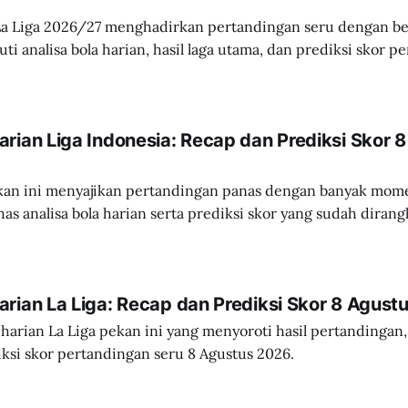
a Liga 2026/27 menghadirkan pertandingan seru dengan b
kuti analisa bola harian, hasil laga utama, dan prediksi skor 
arian Liga Indonesia: Recap dan Prediksi Skor 
ekan ini menyajikan pertandingan panas dengan banyak mom
has analisa bola harian serta prediksi skor yang sudah dira
Harian La Liga: Recap dan Prediksi Skor 8 Agust
a harian La Liga pekan ini yang menyoroti hasil pertandinga
iksi skor pertandingan seru 8 Agustus 2026.