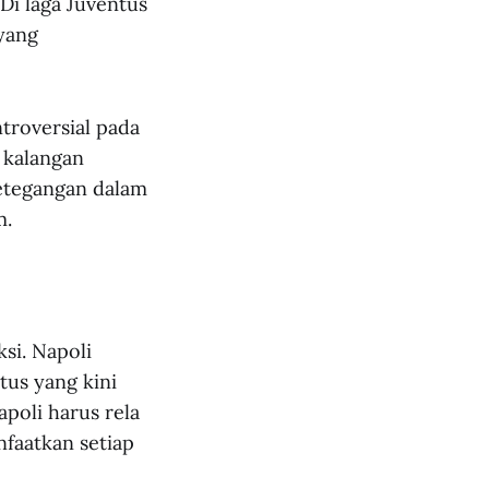
 Di laga Juventus
yang
troversial pada
 kalangan
ketegangan dalam
m.
si. Napoli
us yang kini
poli harus rela
faatkan setiap