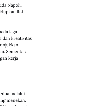
uda Napoli,
idupkan lini
pada laga
 dan kreativitas
unjukkan
ini. Sementara
gan kerja
kedua melalui
ang menekan.