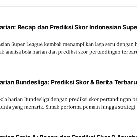
Harian: Recap dan Prediksi Skor Indonesian Sup
sian Super League kembali menampilkan laga seru dengan h
k analisa bola harian dan prediksi skor pertandingan terba
arian Bundesliga: Prediksi Skor & Berita Terbar
bola harian Bundesliga dengan prediksi skor pertandingan pe
 dunia yang menarik. Simak performa pemain hingga strategi 