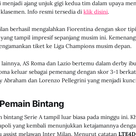
i menjadi ajang unjuk gigi kedua tim dalam upaya m
i klasemen. Info resmi tersedia di
klik disini
.
ilan berhasil mengalahkan Fiorentina dengan skor tipi
o yang tampil impresif sepanjang musim ini. Kemenang
mengamankan tiket ke Liga Champions musim depan.
 lainnya, AS Roma dan Lazio bertemu dalam derby ib
 Roma keluar sebagai pemenang dengan skor 3-1 berka
 Abraham dan Lorenzo Pellegrini yang menjadi kunc
Pemain Bintang
 bintang Serie A tampil luar biasa pada minggu ini. 
apoli yang kembali menunjukkan ketajamannya deng
tu assist melawan Inter Milan. Menurut catatan
LTE4D