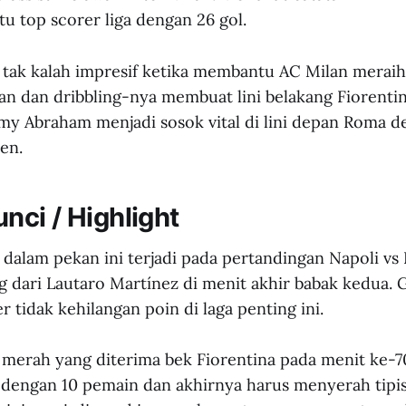
tu top scorer liga dengan 26 gol.
a tak kalah impresif ketika membantu AC Milan mera
tan dan dribbling-nya membuat lini belakang Fiorenti
 Abraham menjadi sosok vital di lini depan Roma d
en.
ci / Highlight
alam pekan ini terjadi pada pertandingan Napoli vs I
 dari Lautaro Martínez di menit akhir babak kedua. 
 tidak kehilangan poin di laga penting ini.
tu merah yang diterima bek Fiorentina pada menit ke
dengan 10 pemain dan akhirnya harus menyerah tipis 