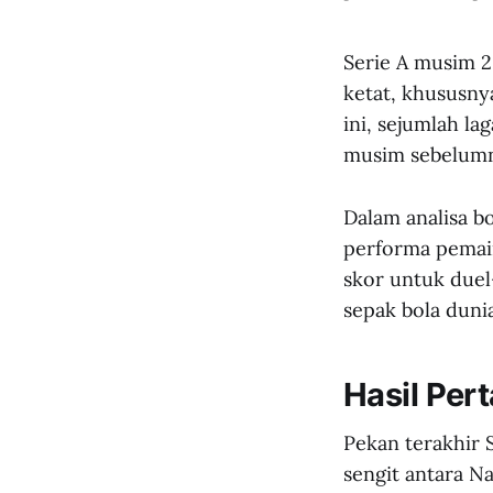
Serie A musim 
ketat, khususny
ini, sejumlah l
musim sebelumn
Dalam analisa b
performa pemain
skor untuk duel
sepak bola duni
Hasil Per
Pekan terakhir 
sengit antara N