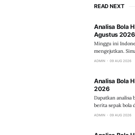
READ NEXT
Analisa Bola 
Agustus 2026
Minggu ini Indone
mengejutkan. Sima
2026.
ADMIN
09 AUG 2026
Analisa Bola H
2026
Dapatkan analisa 
berita sepak bola
lengkap ini.
ADMIN
09 AUG 2026