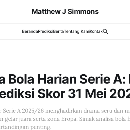
Matthew J Simmons
Beranda
Prediksi
Berita
Tentang Kami
Kontak
a Bola Harian Serie A:
ediksi Skor 31 Mei 20
r Serie A 2025/26 menghadirkan drama seru dan m
 gelar juara serta zona Eropa. Simak analisa bola 
ertandingan penting.