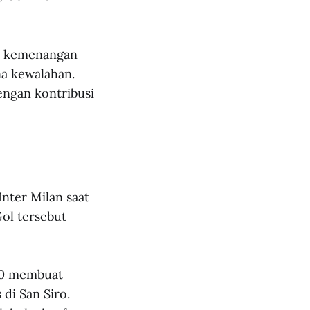
ih kemenangan
na kewalahan.
engan kontribusi
nter Milan saat
Gol tersebut
-70 membuat
di San Siro.