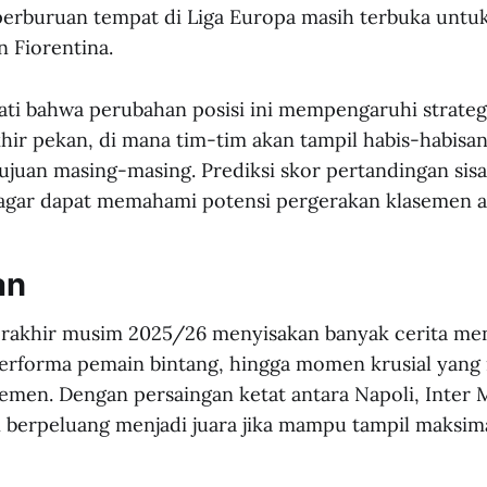
perburuan tempat di Liga Europa masih terbuka untu
n Fiorentina.
i bahwa perubahan posisi ini mempengaruhi strategi
hir pekan, di mana tim-tim akan tampil habis-habisa
uan masing-masing. Prediksi skor pertandingan sisa
 agar dapat memahami potensi pergerakan klasemen a
an
erakhir musim 2025/26 menyisakan banyak cerita mena
performa pemain bintang, hingga momen krusial yan
asemen. Dengan persaingan ketat antara Napoli, Inter 
n berpeluang menjadi juara jika mampu tampil maksima