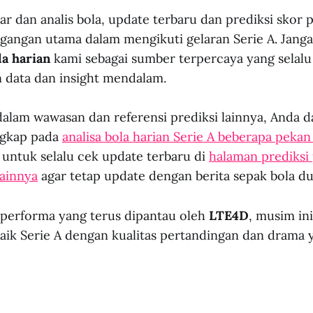
 dan analis bola, update terbaru dan prediksi skor 
gangan utama dalam mengikuti gelaran Serie A. Jang
la harian
kami sebagai sumber terpercaya yang selalu
data dan insight mendalam.
am wawasan dan referensi prediksi lainnya, Anda d
ngkap pada
analisa bola harian Serie A beberapa pekan 
a untuk selalu cek update terbaru di
halaman prediksi
lainnya
agar tetap update dengan berita sepak bola du
performa yang terus dipantau oleh
LTE4D
, musim in
aik Serie A dengan kualitas pertandingan dan drama y