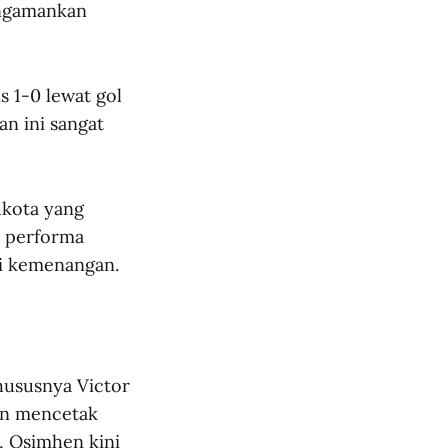
engamankan
s 1-0 lewat gol
an ini sangat
ukota yang
t performa
i kemenangan.
Khususnya Victor
an mencetak
, Osimhen kini