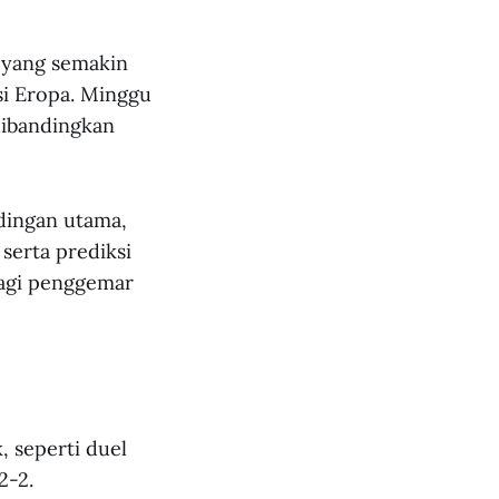
 yang semakin
si Eropa. Minggu
dibandingkan
ndingan utama,
serta prediksi
bagi penggemar
 seperti duel
2-2.