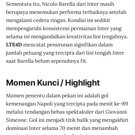
Sementara itu, Nicolo Barella dari Inter masih
berupaya menemukan performa terbaiknya setelah
mengalami cedera ringan. Kondisi ini sedikit
mempengaruhi konsistensi permainan Inter yang
selama ini mengandalkan kreativitas lini tengahnya.
LTE4D
mencatat penurunan signifikan dalam
jumlah peluang yang tercipta dari lini tengah Inter
saat Barella belum sepenuhnya fit.
Momen Kunci / Highlight
Momen penentu dalam pekan ini adalah gol
kemenangan Napoli yang tercipta pada menit ke-89
melalui tendangan bebas spektakuler dari Giovanni
Simeone. Gol ini menjadi titik balik yang mengakhiri
dominasi Inter selama 70 menit dan menambah