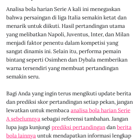
Analisa bola harian Serie A kali ini menegaskan
bahwa persaingan di liga Italia semakin ketat dan
menarik untuk diikuti. Hasil pertandingan utama
yang melibatkan Napoli, Juventus, Inter, dan Milan
menjadi faktor penentu dalam kompetisi yang
sangat dinamis ini. Selain itu, performa pemain
bintang seperti Osimhen dan Dybala memberikan
warna tersendiri yang membuat pertandingan
semakin seru.
Bagi Anda yang ingin terus mengikuti update berita
dan prediksi skor pertandingan setiap pekan, jangan
lewatkan untuk membaca
analisa bola harian Serie
A sebelumnya
sebagai referensi tambahan. Jangan
lupa juga kunjungi
prediksi pertandingan
dan
berita
bola lainnya
untuk mendapatkan informasi lengkap