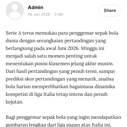
Admin
Share
06 Jun 2026
3 min
Serie A terus memukau para penggemar sepak bola
dunia dengan serangkaian pertandingan yang
berlangsung pada awal Juni 2026. Minggu ini
menjadi salah satu momen penting untuk
menentukan posisi klasemen jelang akhir musim.
Dari hasil pertandingan yang penuh tensi, sampai
prediksi skor pertandingan yang menarik, analisa
bola harian memperlihatkan bagaimana dinamika
kompetisi di liga Italia tetap intens dan penuh
kejutan.
Bagi penggemar sepak bola yang ingin mendapatkan
gambaran lengkap dari liga papan atas Italia ini,