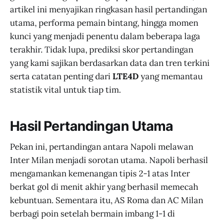
artikel ini menyajikan ringkasan hasil pertandingan
utama, performa pemain bintang, hingga momen
kunci yang menjadi penentu dalam beberapa laga
terakhir. Tidak lupa, prediksi skor pertandingan
yang kami sajikan berdasarkan data dan tren terkini
serta catatan penting dari
LTE4D
yang memantau
statistik vital untuk tiap tim.
Hasil Pertandingan Utama
Pekan ini, pertandingan antara Napoli melawan
Inter Milan menjadi sorotan utama. Napoli berhasil
mengamankan kemenangan tipis 2-1 atas Inter
berkat gol di menit akhir yang berhasil memecah
kebuntuan. Sementara itu, AS Roma dan AC Milan
berbagi poin setelah bermain imbang 1-1 di