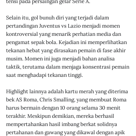
tensi pada persaingan gelar Serie A.
Selain itu, gol bunuh diri yang terjadi dalam
pertandingan Juventus vs Lazio menjadi momen
kontroversial yang menarik perhatian media dan
pengamat sepak bola. Kejadian ini memperlihatkan
tekanan hebat yang dirasakan pemain di fase akhir
musim. Momen ini juga menjadi bahan analisa
taktik, terutama dalam menjaga konsentrasi pemain
saat menghadapi tekanan tinggi.
Highlight lainnya adalah kartu merah yang diterima
bek AS Roma, Chris Smalling, yang membuat Roma
harus bermain dengan 10 orang selama 30 menit
terakhir. Meskipun demikian, mereka berhasil
mempertahankan hasil imbang berkat solidnya
pertahanan dan gawang yang dikawal dengan apik