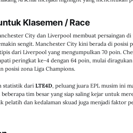
 untuk Klasemen / Race
chester City dan Liverpool membuat persaingan di
makin sengit. Manchester City kini berada di posisi
 tipis dari Liverpool yang mengumpulkan 70 poin. Che
pati peringkat ke-4 dengan 64 poin, mulai diraguk
 posisi zona Liga Champions.
 statistik dari
LTE4D
, peluang juara EPL musim ini m
 beberapa tim besar yang siap saling kejar untuk mere
k pelatih dan kedalaman skuad juga menjadi faktor pe