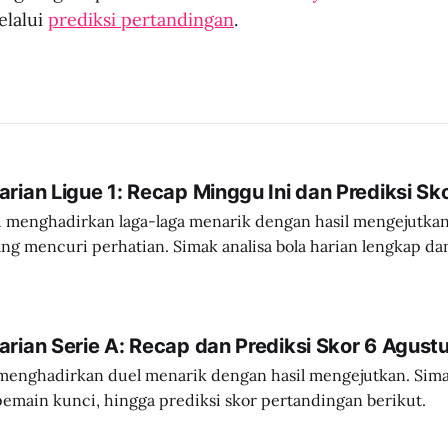
elalui
prediksi pertandingan
.
arian Ligue 1: Recap Minggu Ini dan Prediksi Sk
1 menghadirkan laga-laga menarik dengan hasil mengejutka
ng mencuri perhatian. Simak analisa bola harian lengkap dan
kut.
Harian Serie A: Recap dan Prediksi Skor 6 Agus
 menghadirkan duel menarik dengan hasil mengejutkan. Simak
pemain kunci, hingga prediksi skor pertandingan berikut.