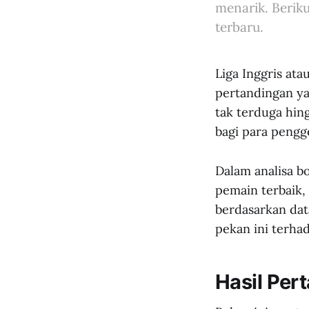
menarik. Beriku
terbaru.
Liga Inggris at
pertandingan yan
tak terduga hin
bagi para pengg
Dalam analisa b
pemain terbaik,
berdasarkan data
pekan ini terha
Hasil Per