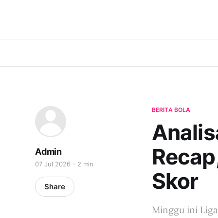
BERITA BOLA
Analis
Recap,
Admin
07 Jul 2026
2 min
Skor
Share
Minggu ini Lig