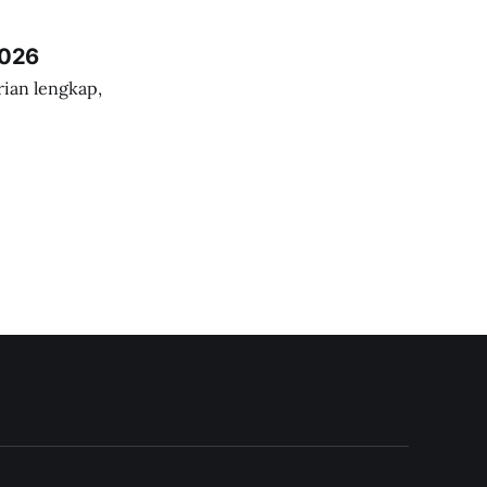
2026
rian lengkap,