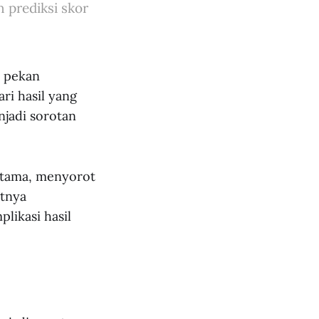
n prediksi skor
n pekan
ri hasil yang
njadi sorotan
 utama, menyorot
utnya
likasi hasil