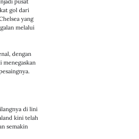
njadi pusat
at gol dari
Chelsea yang
galan melalui
enal, dengan
ni menegaskan
pesaingnya.
angnya di lini
and kini telah
dan semakin