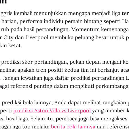
an
Inggris kembali menunjukkan mengapa menjadi liga te
a harian, performa individu pemain bintang seperti H
aruh pada hasil pertandingan. Momentum kemenangan
 City dan Liverpool membuka peluang besar untuk p
in ketat.
 prediksi skor pertandingan, pekan depan menjadi k
lihat apakah tren positif kedua tim ini berlanjut ata
n. Jangan lewatkan juga daftar prediksi pertandingan L
bagai referensi penting dalam mengikuti perkembanga
 prediksi bola lainnya, Anda dapat melihat rangkaian 
eperti
prediksi Aston Villa vs Liverpool
yang memberik
si hasil laga. Selain itu, pembaca juga bisa mengakses 
bagai liga top melalui
berita bola lainnya
dan referensi