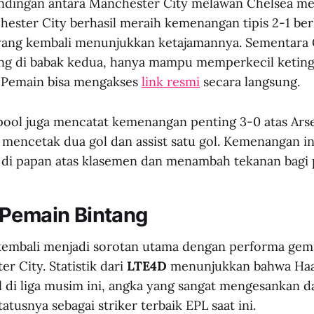
andingan antara Manchester City melawan Chelsea me
hester City berhasil meraih kemenangan tipis 2-1 berk
 yang kembali menunjukkan ketajamannya. Sementara 
ng di babak kedua, hanya mampu memperkecil keting
. Pemain bisa mengakses
link resmi
secara langsung.
erpool juga mencatat kemenangan penting 3-0 atas Ars
mencetak dua gol dan assist satu gol. Kemenangan i
l di papan atas klasemen dan menambah tekanan bagi 
Pemain Bintang
kembali menjadi sorotan utama dengan performa gemil
r City. Statistik dari
LTE4D
menunjukkan bahwa Haal
 di liga musim ini, angka yang sangat mengesankan 
usnya sebagai striker terbaik EPL saat ini.