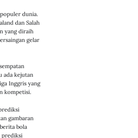
rpopuler dunia.
aaland dan Salah
 yang diraih
ersaingan gelar
esempatan
u ada kejutan
iga Inggris yang
n kompetisi.
prediksi
an gambaran
berita bola
 prediksi