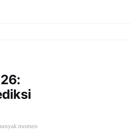
026:
diksi
n banyak momen