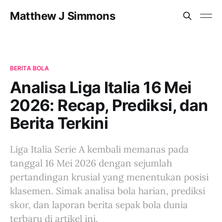
Matthew J Simmons
BERITA BOLA
Analisa Liga Italia 16 Mei
2026: Recap, Prediksi, dan
Berita Terkini
Liga Italia Serie A kembali memanas pada
tanggal 16 Mei 2026 dengan sejumlah
pertandingan krusial yang menentukan posisi
klasemen. Simak analisa bola harian, prediksi
skor, dan laporan berita sepak bola dunia
terbaru di artikel ini.