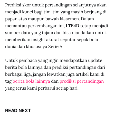
Prediksi skor untuk pertandingan selanjutnya akan
menjadi kunci bagi tim-tim yang masih berjuang di
papan atas maupun bawah klasemen. Dalam
memantau perkembangan ini,
LTE4D
tetap menjadi
sumber data yang tajam dan bisa diandalkan untuk
memberikan insight akurat seputar sepak bola
dunia dan khususnya Serie A.
Untuk pembaca yang ingin mendapatkan update
berita bola lainnya dan prediksi pertandingan dari
berbagai liga, jangan lewatkan juga artikel kami di
tag
berita bola lainnya
dan
prediksi pertandingan
yang terus kami perbarui setiap hari.
READ NEXT