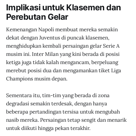
Implikasi untuk Klasemen dan
Perebutan Gelar
Kemenangan Napoli membuat mereka semakin
dekat dengan Juventus di puncak klasemen,
menghidupkan kembali persaingan gelar Serie A
musim ini. Inter Milan yang kini berada di posisi
ketiga juga tidak kalah mengancam, berpeluang
merebut posisi dua dan mengamankan tiket Liga
Champions musim depan.
Sementara itu, tim-tim yang berada di zona
degradasi semakin terdesak, dengan hanya
beberapa pertandingan tersisa untuk mengubah
nasib mereka. Persaingan tetap sengit dan menarik
untuk diikuti hingga pekan terakhir.