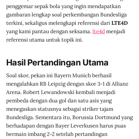
penggemar sepak bola yang ingin mendapatkan
gambaran lengkap soal perkembangan Bundesliga
terkini, sekaligus melengkapi referensi dari
LTE4D
yang kami pantau dengan seksama.
lte4d
menjadi
referensi utama untuk topik ini.
Hasil Pertandingan Utama
Soal skor, pekan ini Bayern Munich berhasil
mengalahkan RB Leipzig dengan skor 3-1 di Allianz
Arena. Robert Lewandowski kembali menjadi
pembeda dengan dua gol dan satu asis yang
menegaskan statusnya sebagai striker tajam
Bundesliga. Sementara itu, Borussia Dortmund yang
berhadapan dengan Bayer Leverkusen harus puas
bermain imbang 2-2 setelah pertandingan