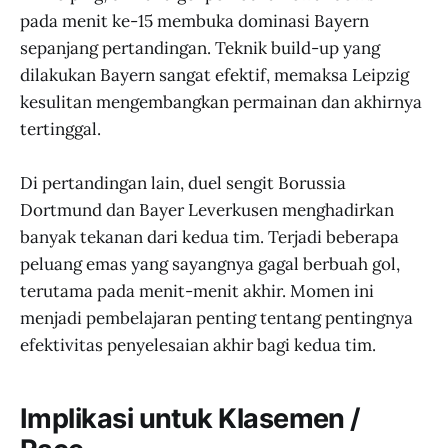
pada menit ke-15 membuka dominasi Bayern
sepanjang pertandingan. Teknik build-up yang
dilakukan Bayern sangat efektif, memaksa Leipzig
kesulitan mengembangkan permainan dan akhirnya
tertinggal.
Di pertandingan lain, duel sengit Borussia
Dortmund dan Bayer Leverkusen menghadirkan
banyak tekanan dari kedua tim. Terjadi beberapa
peluang emas yang sayangnya gagal berbuah gol,
terutama pada menit-menit akhir. Momen ini
menjadi pembelajaran penting tentang pentingnya
efektivitas penyelesaian akhir bagi kedua tim.
Implikasi untuk Klasemen /