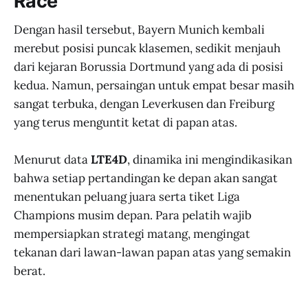
Race
Dengan hasil tersebut, Bayern Munich kembali
merebut posisi puncak klasemen, sedikit menjauh
dari kejaran Borussia Dortmund yang ada di posisi
kedua. Namun, persaingan untuk empat besar masih
sangat terbuka, dengan Leverkusen dan Freiburg
yang terus menguntit ketat di papan atas.
Menurut data
LTE4D
, dinamika ini mengindikasikan
bahwa setiap pertandingan ke depan akan sangat
menentukan peluang juara serta tiket Liga
Champions musim depan. Para pelatih wajib
mempersiapkan strategi matang, mengingat
tekanan dari lawan-lawan papan atas yang semakin
berat.