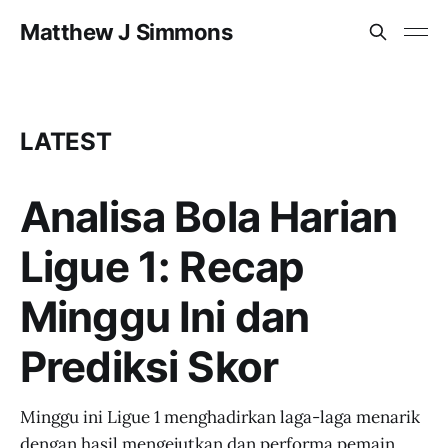
Matthew J Simmons
LATEST
Analisa Bola Harian
Ligue 1: Recap
Minggu Ini dan
Prediksi Skor
Minggu ini Ligue 1 menghadirkan laga-laga menarik
dengan hasil mengejutkan dan performa pemain