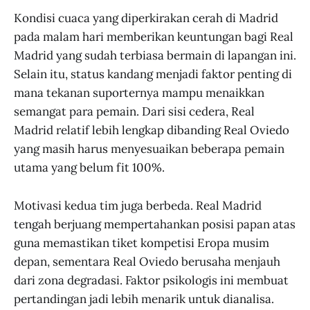
Kondisi cuaca yang diperkirakan cerah di Madrid
pada malam hari memberikan keuntungan bagi Real
Madrid yang sudah terbiasa bermain di lapangan ini.
Selain itu, status kandang menjadi faktor penting di
mana tekanan suporternya mampu menaikkan
semangat para pemain. Dari sisi cedera, Real
Madrid relatif lebih lengkap dibanding Real Oviedo
yang masih harus menyesuaikan beberapa pemain
utama yang belum fit 100%.
Motivasi kedua tim juga berbeda. Real Madrid
tengah berjuang mempertahankan posisi papan atas
guna memastikan tiket kompetisi Eropa musim
depan, sementara Real Oviedo berusaha menjauh
dari zona degradasi. Faktor psikologis ini membuat
pertandingan jadi lebih menarik untuk dianalisa.