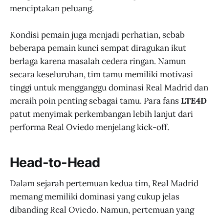
menciptakan peluang.
Kondisi pemain juga menjadi perhatian, sebab
beberapa pemain kunci sempat diragukan ikut
berlaga karena masalah cedera ringan. Namun
secara keseluruhan, tim tamu memiliki motivasi
tinggi untuk mengganggu dominasi Real Madrid dan
meraih poin penting sebagai tamu. Para fans
LTE4D
patut menyimak perkembangan lebih lanjut dari
performa Real Oviedo menjelang kick-off.
Head-to-Head
Dalam sejarah pertemuan kedua tim, Real Madrid
memang memiliki dominasi yang cukup jelas
dibanding Real Oviedo. Namun, pertemuan yang