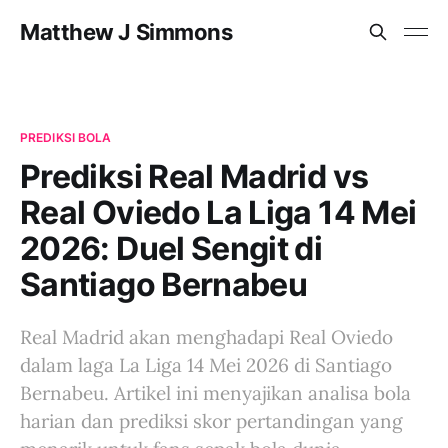
Matthew J Simmons
PREDIKSI BOLA
Prediksi Real Madrid vs
Real Oviedo La Liga 14 Mei
2026: Duel Sengit di
Santiago Bernabeu
Real Madrid akan menghadapi Real Oviedo
dalam laga La Liga 14 Mei 2026 di Santiago
Bernabeu. Artikel ini menyajikan analisa bola
harian dan prediksi skor pertandingan yang