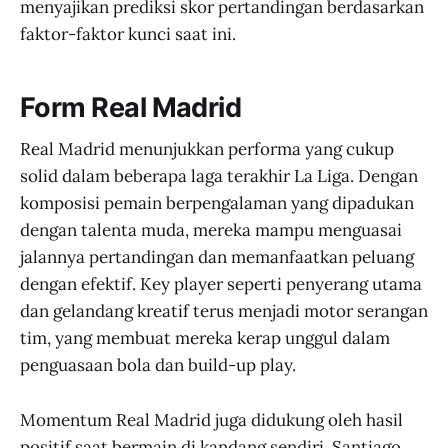
menyajikan prediksi skor pertandingan berdasarkan
faktor-faktor kunci saat ini.
Form Real Madrid
Real Madrid menunjukkan performa yang cukup
solid dalam beberapa laga terakhir La Liga. Dengan
komposisi pemain berpengalaman yang dipadukan
dengan talenta muda, mereka mampu menguasai
jalannya pertandingan dan memanfaatkan peluang
dengan efektif. Key player seperti penyerang utama
dan gelandang kreatif terus menjadi motor serangan
tim, yang membuat mereka kerap unggul dalam
penguasaan bola dan build-up play.
Momentum Real Madrid juga didukung oleh hasil
positif saat bermain di kandang sendiri. Santiago