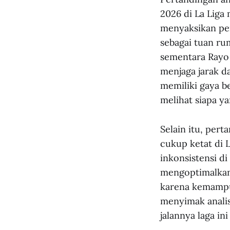
2026 di La Lig
menyaksikan per
sebagai tuan ru
sementara Rayo
menjaga jarak d
memiliki gaya b
melihat siapa ya
Selain itu, pert
cukup ketat di 
inkonsistensi d
mengoptimalkan 
karena kemampu
menyimak analis
jalannya laga in