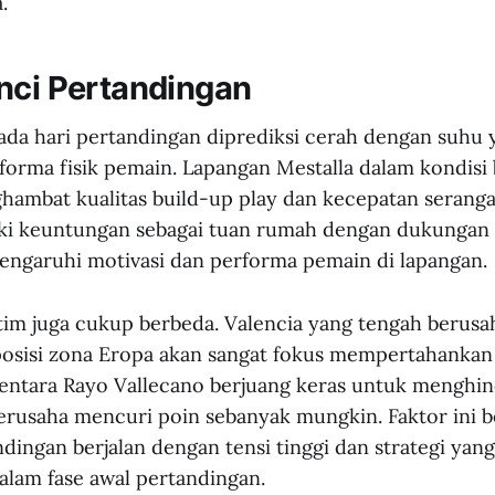
.
nci Pertandingan
ada hari pertandingan diprediksi cerah dengan suhu 
rma fisik pemain. Lapangan Mestalla dalam kondisi 
hambat kualitas build-up play dan kecepatan seranga
iki keuntungan sebagai tuan rumah dengan dukungan
ngaruhi motivasi dan performa pemain di lapangan.
tim juga cukup berbeda. Valencia yang tengah berusa
sisi zona Eropa akan sangat fokus mempertahankan
entara Rayo Vallecano berjuang keras untuk menghin
erusaha mencuri poin sebanyak mungkin. Faktor ini b
ingan berjalan dengan tensi tinggi dan strategi yan
dalam fase awal pertandingan.