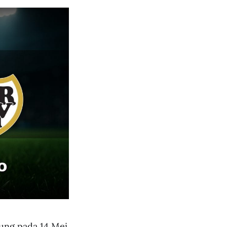
sung pada 14 Mei