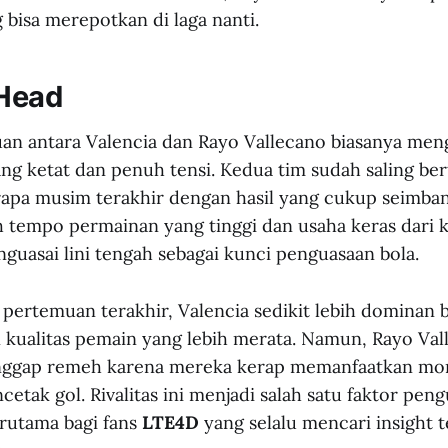
 bisa merepotkan di laga nanti.
Head
an antara Valencia dan Rayo Vallecano biasanya men
ng ketat dan penuh tensi. Kedua tim sudah saling b
rapa musim terakhir dengan hasil yang cukup seimban
eh tempo permainan yang tinggi dan usaha keras dari 
guasai lini tengah sebagai kunci penguasaan bola.
pertemuan terakhir, Valencia sedikit lebih dominan 
kualitas pemain yang lebih merata. Namun, Rayo Val
ianggap remeh karena mereka kerap memanfaatkan 
cetak gol. Rivalitas ini menjadi salah satu faktor peng
rutama bagi fans
LTE4D
yang selalu mencari insight 