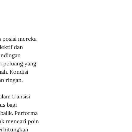
 posisi mereka
ektif dan
tandingan
n peluang yang
mah. Kondisi
n ringan.
lam transisi
us bagi
balik. Performa
uk mencari poin
perhitungkan