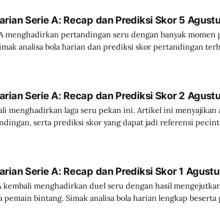
Harian Serie A: Recap dan Prediksi Skor 5 Agus
e A menghadirkan pertandingan seru dengan banyak momen p
mak analisa bola harian dan prediksi skor pertandingan terba
Harian Serie A: Recap dan Prediksi Skor 2 Agus
li menghadirkan laga seru pekan ini. Artikel ini menyajikan a
andingan, serta prediksi skor yang dapat jadi referensi pecinta
arian Serie A: Recap dan Prediksi Skor 1 Agust
A kembali menghadirkan duel seru dengan hasil mengejutka
 pemain bintang. Simak analisa bola harian lengkap beserta 
datang.