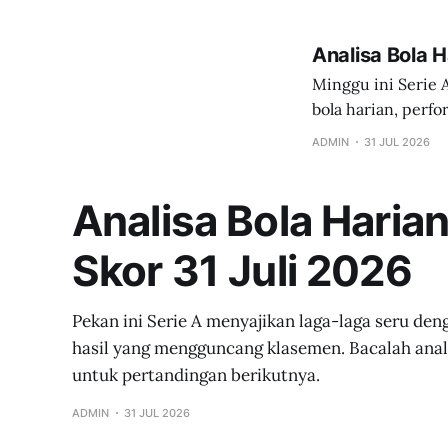
Analisa Bola H
Minggu ini Serie 
bola harian, perf
ADMIN
31 JUL 2026
Analisa Bola Harian
Skor 31 Juli 2026
Pekan ini Serie A menyajikan laga-laga seru de
hasil yang mengguncang klasemen. Bacalah anali
untuk pertandingan berikutnya.
ADMIN
31 JUL 2026