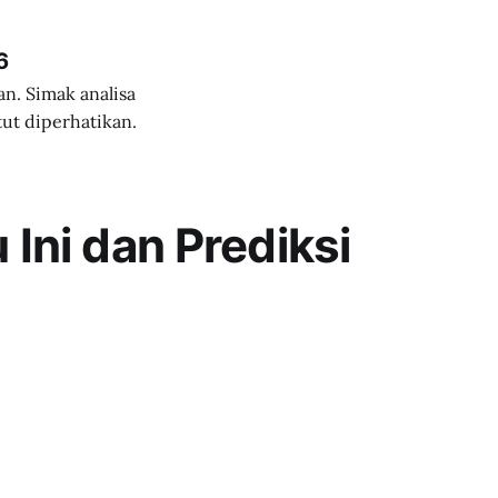
6
n. Simak analisa
tut diperhatikan.
 Ini dan Prediksi