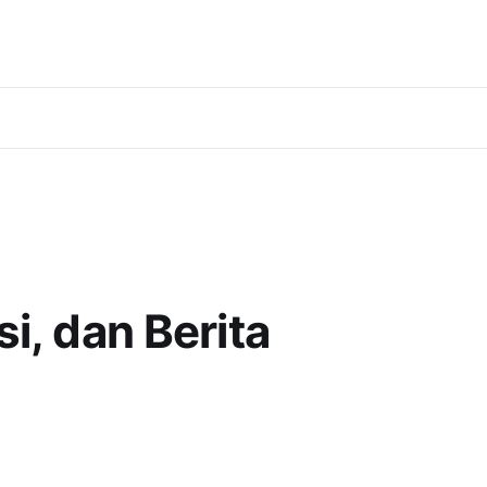
i, dan Berita