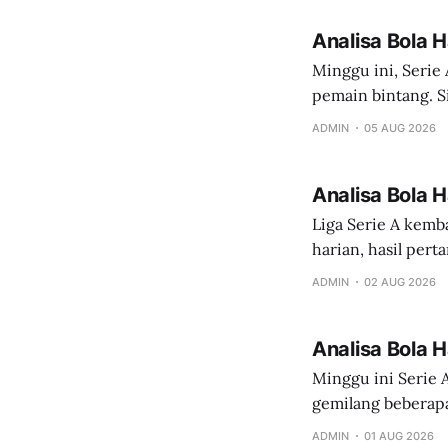
Analisa Bola 
Minggu ini, Seri
pemain bintang. Si
ADMIN
05 AUG 2026
Analisa Bola 
Liga Serie A kemba
harian, hasil pert
ADMIN
02 AUG 2026
Analisa Bola H
Minggu ini Serie 
gemilang beberapa
pertandingan men
ADMIN
01 AUG 2026