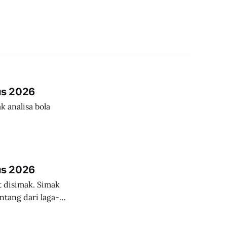
tus 2026
 analisa bola
tus 2026
 disimak. Simak
ntang dari laga-