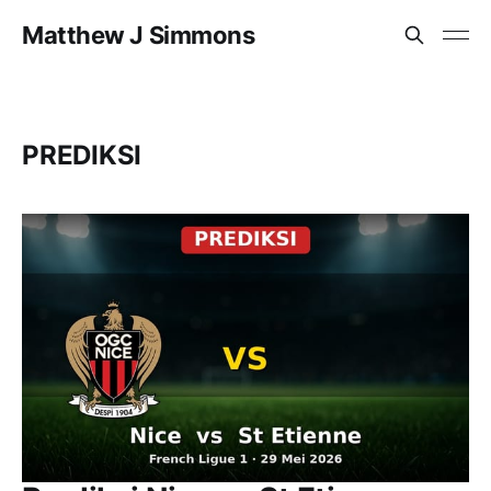
Matthew J Simmons
PREDIKSI