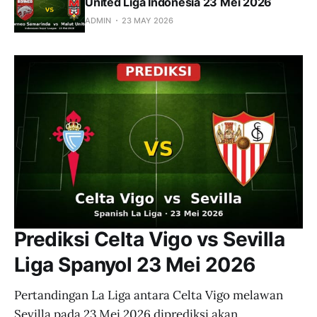
United Liga Indonesia 23 Mei 2026
ADMIN
23 MAY 2026
Prediksi Celta Vigo vs Sevilla
Liga Spanyol 23 Mei 2026
Pertandingan La Liga antara Celta Vigo melawan
Sevilla pada 23 Mei 2026 diprediksi akan