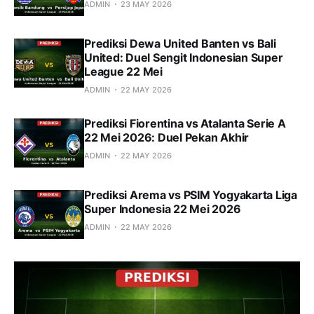
ADMIN
23 MAY 2026
Prediksi Dewa United Banten vs Bali
United: Duel Sengit Indonesian Super
League 22 Mei
ADMIN
22 MAY 2026
Prediksi Fiorentina vs Atalanta Serie A
22 Mei 2026: Duel Pekan Akhir
ADMIN
22 MAY 2026
Prediksi Arema vs PSIM Yogyakarta Liga
Super Indonesia 22 Mei 2026
ADMIN
22 MAY 2026