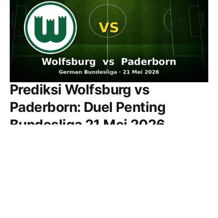
Prediksi Wolfsburg vs
Paderborn: Duel Penting
Bundesliga 21 Mei 2026
Pertandingan Wolfsburg vs Paderborn di Bundesliga
akan jadi laga penutup musim yang menarik. Simak
analisa bola harian dan prediksi skor pertandingan
dari kami.
ADMIN
21 MAY 2026