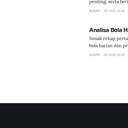
penting, serta be
fans La Liga.
ADMIN
05 AUG 2026
Analisa Bola H
Simak rekap pert
bola harian dan p
ADMIN
05 AUG 2026