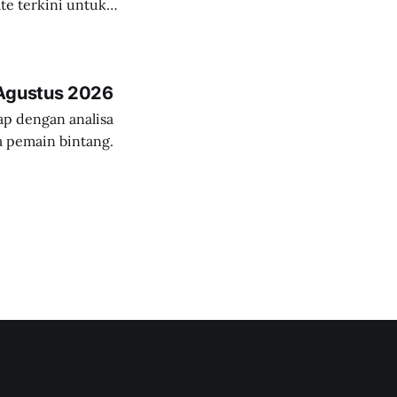
te terkini untuk
5 Agustus 2026
ap dengan analisa
a pemain bintang.