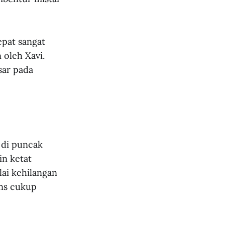
epat sangat
 oleh Xavi.
ar pada
 di puncak
in ketat
ai kehilangan
ns cukup