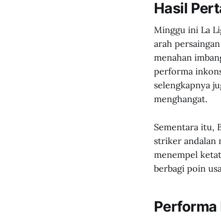
Hasil Per
Minggu ini La 
arah persaingan 
menahan imbang
performa inkon
selengkapnya ju
menghangat.
Sementara itu, B
striker andalan
menempel ketat 
berbagi poin usa
Performa 