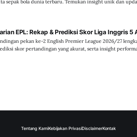
rita sepak bola dunia terbaru. Temukan insight unik dan upda
arian EPL: Rekap & Prediksi Skor Liga Inggris 
andingan pekan ke-2 English Premier League 2026/27 lengk
rediksi skor pertandingan yang akurat, serta insight perform
Tentang Kami
Kebijakan Privasi
Disclaimer
Kontak