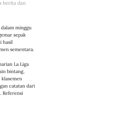
a berita dan
 dalam minggu
ggemar sepak
 hasil
emen sementara.
arian La Liga
in bintang,
i klasemen
gan catatan dari
 Referensi