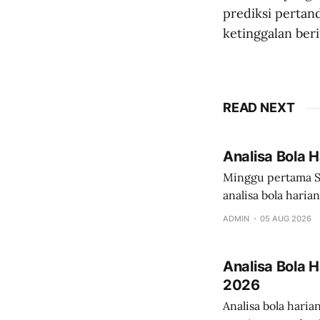
prediksi pertan
ketinggalan beri
READ NEXT
Analisa Bola 
Minggu pertama S
analisa bola haria
laga tadi malam.
ADMIN
05 AUG 2026
Analisa Bola H
2026
Analisa bola hari