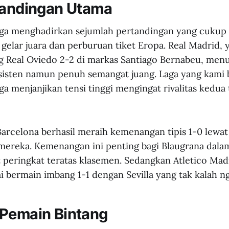
tandingan Utama
Liga menghadirkan sejumlah pertandingan yang cuku
gelar juara dan perburuan tiket Eropa. Real Madrid, y
 Real Oviedo 2-2 di markas Santiago Bernabeu, men
sisten namun penuh semangat juang. Laga yang kami 
ga menjanjikan tensi tinggi mengingat rivalitas kedua
arcelona berhasil meraih kemenangan tipis 1-0 lewat g
 mereka. Kemenangan ini penting bagi Blaugrana dala
peringkat teratas klasemen. Sedangkan Atletico Mad
i bermain imbang 1-1 dengan Sevilla yang tak kalah n
Pemain Bintang