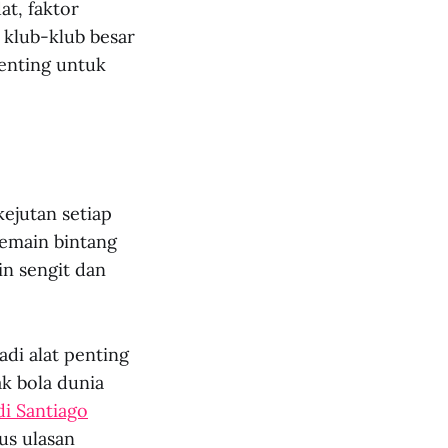
at, faktor
 klub-klub besar
penting untuk
ejutan setiap
pemain bintang
in sengit dan
adi alat penting
k bola dunia
di Santiago
s ulasan