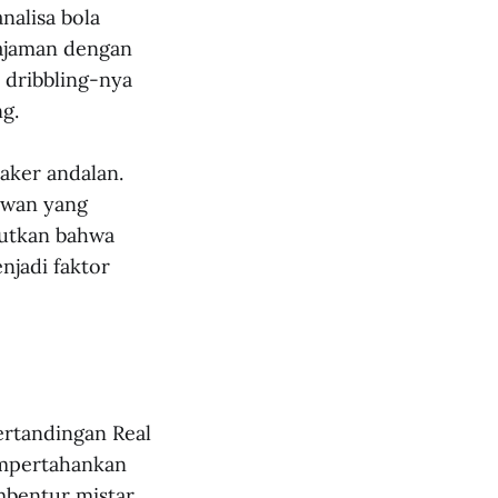
nalisa bola
tajaman dengan
 dribbling-nya
g.
maker andalan.
awan yang
tkan bahwa
njadi faktor
ertandingan Real
empertahankan
mbentur mistar