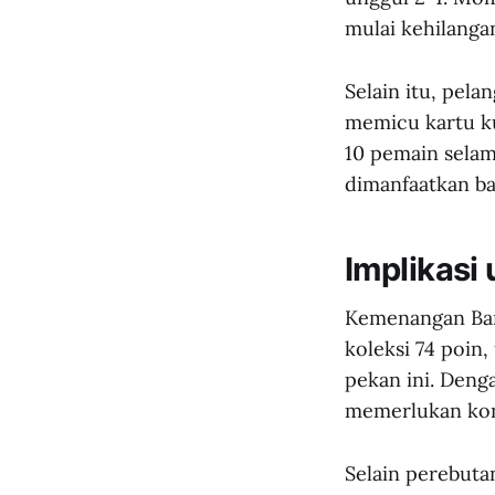
mulai kehilanga
Selain itu, pel
memicu kartu k
10 pemain selam
dimanfaatkan b
Implikasi
Kemenangan Bar
koleksi 74 poin
pekan ini. Denga
memerlukan kons
Selain perebutan