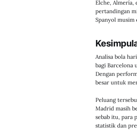
Elche, Almería, 
pertandingan mi
Spanyol musim 
Kesimpul
Analisa bola ha
bagi Barcelona 
Dengan performa
besar untuk men
Peluang tersebut
Madrid masih be
sebab itu, para
statistik dan pr