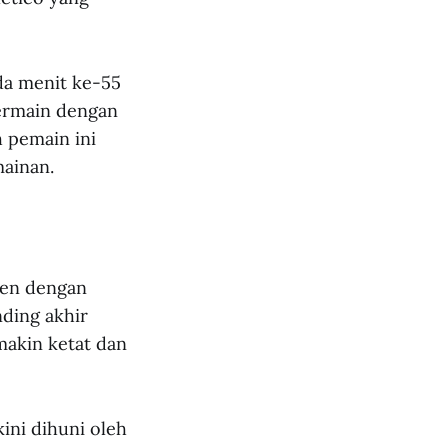
ada menit ke-55
ermain dengan
 pemain ini
ainan.
men dengan
nding akhir
emakin ketat dan
kini dihuni oleh