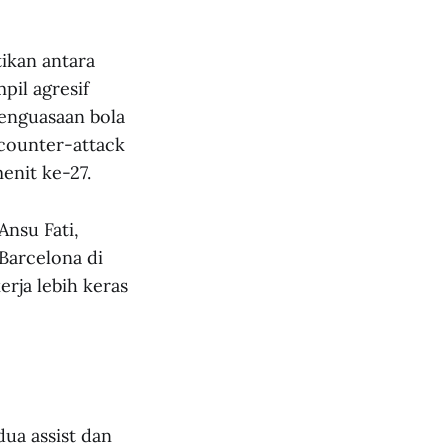
ikan antara
pil agresif
enguasaan bola
counter-attack
enit ke-27.
Ansu Fati,
Barcelona di
rja lebih keras
dua assist dan