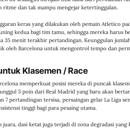
n ritme dan tak mampu mengejar ketertinggalan.
anggaran keras yang dilakukan oleh pemain Atletico p
uning kedua bagi tim tamu, sehingga mereka harus b
a 35 menit terakhir pertandingan. Keunggulan jumlah
aik oleh Barcelona untuk mengontrol tempo dan perm
 untuk Klasemen / Race
celona memperkuat posisi mereka di puncak klase
, unggul 5 poin dari Real Madrid yang baru akan berta
n 7 pertandingan tersisa, persaingan gelar La Liga s
istensi tinggi bagi para pesaing utama.
 juara, dasi ketat juga terjadi di zona degradasi yang 