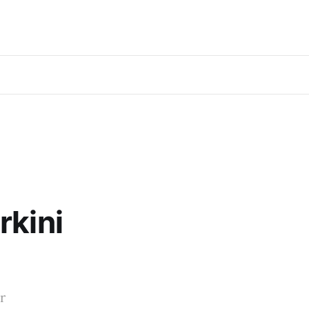
rkini
r