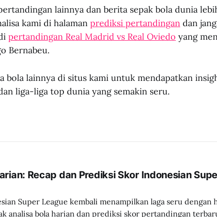
pertandingan lainnya dan berita sepak bola dunia leb
nalisa kami di halaman
prediksi pertandingan
dan jang
di
pertandingan Real Madrid vs Real Oviedo
yang men
go Bernabeu.
ta bola lainnya di situs kami untuk mendapatkan insig
dan liga-liga top dunia yang semakin seru.
Harian: Recap dan Prediksi Skor Indonesian Sup
sian Super League kembali menampilkan laga seru dengan h
k analisa bola harian dan prediksi skor pertandingan terba