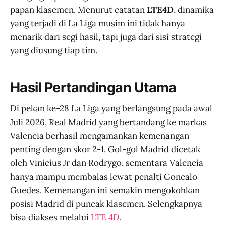
papan klasemen. Menurut catatan
LTE4D
, dinamika
yang terjadi di La Liga musim ini tidak hanya
menarik dari segi hasil, tapi juga dari sisi strategi
yang diusung tiap tim.
Hasil Pertandingan Utama
Di pekan ke-28 La Liga yang berlangsung pada awal
Juli 2026, Real Madrid yang bertandang ke markas
Valencia berhasil mengamankan kemenangan
penting dengan skor 2-1. Gol-gol Madrid dicetak
oleh Vinicius Jr dan Rodrygo, sementara Valencia
hanya mampu membalas lewat penalti Goncalo
Guedes. Kemenangan ini semakin mengokohkan
posisi Madrid di puncak klasemen. Selengkapnya
bisa diakses melalui
LTE 4D
.