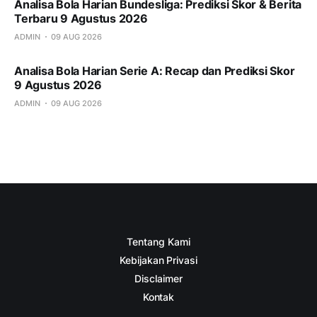
Analisa Bola Harian Bundesliga: Prediksi Skor & Berita
Terbaru 9 Agustus 2026
ADMIN
09 AUG 2026
Analisa Bola Harian Serie A: Recap dan Prediksi Skor
9 Agustus 2026
ADMIN
09 AUG 2026
Tentang Kami
Kebijakan Privasi
Disclaimer
Kontak