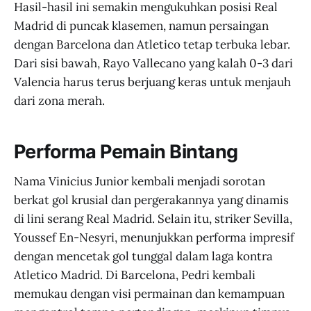
Hasil-hasil ini semakin mengukuhkan posisi Real
Madrid di puncak klasemen, namun persaingan
dengan Barcelona dan Atletico tetap terbuka lebar.
Dari sisi bawah, Rayo Vallecano yang kalah 0-3 dari
Valencia harus terus berjuang keras untuk menjauh
dari zona merah.
Performa Pemain Bintang
Nama Vinicius Junior kembali menjadi sorotan
berkat gol krusial dan pergerakannya yang dinamis
di lini serang Real Madrid. Selain itu, striker Sevilla,
Youssef En-Nesyri, menunjukkan performa impresif
dengan mencetak gol tunggal dalam laga kontra
Atletico Madrid. Di Barcelona, Pedri kembali
memukau dengan visi permainan dan kemampuan