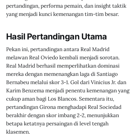
pertandingan, performa pemain, dan insight taktik
yang menjadi kunci kemenangan tim-tim besar.
Hasil Pertandingan Utama
Pekan ini, pertandingan antara Real Madrid
melawan Real Oviedo kembali menjadi sorotan.
Real Madrid berhasil memperlihatkan dominasi
mereka dengan memenangkan laga di Santiago
Bernabeu melalui skor 3-1. Gol dari Vinicius Jr. dan
Karim Benzema menjadi penentu kemenangan yang
cukup aman bagi Los Blancos. Sementara itu,
pertandingan Girona menghadapi Real Sociedad
berakhir dengan skor imbang 2-2, menunjukkan
betapa ketatnya persaingan di level tengah
klasemen.