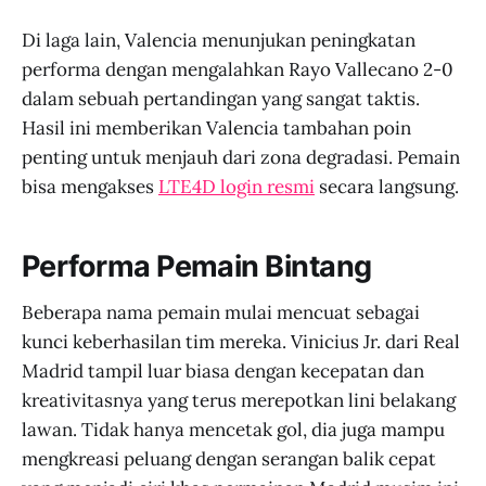
Di laga lain, Valencia menunjukan peningkatan
performa dengan mengalahkan Rayo Vallecano 2-0
dalam sebuah pertandingan yang sangat taktis.
Hasil ini memberikan Valencia tambahan poin
penting untuk menjauh dari zona degradasi. Pemain
bisa mengakses
LTE4D login resmi
secara langsung.
Performa Pemain Bintang
Beberapa nama pemain mulai mencuat sebagai
kunci keberhasilan tim mereka. Vinicius Jr. dari Real
Madrid tampil luar biasa dengan kecepatan dan
kreativitasnya yang terus merepotkan lini belakang
lawan. Tidak hanya mencetak gol, dia juga mampu
mengkreasi peluang dengan serangan balik cepat