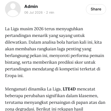
Admin
Share
06 Jul 2026
2 min
La Liga musim 2026 terus menyuguhkan
pertandingan menarik yang sayang untuk
dilewatkan. Dalam analisa bola harian kali ini, kita
akan membahas rangkaian laga penting yang
berlangsung pekan ini, menyoroti performa pemain
bintang, serta memberikan prediksi skor untuk
pertandingan mendatang di kompetisi terketat di
Eropa ini.
Mengamati dinamika La Liga,
LTE4D
mencatat
beberapa perubahan signifikan dalam klasemen,
terutama menyangkut persaingan di papan atas dan
zona degradasi. Berikut ini rekapan hasil