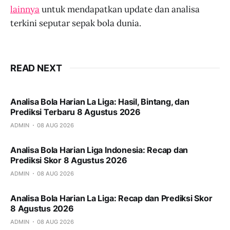
lainnya
untuk mendapatkan update dan analisa
terkini seputar sepak bola dunia.
READ NEXT
Analisa Bola Harian La Liga: Hasil, Bintang, dan
Prediksi Terbaru 8 Agustus 2026
ADMIN
08 AUG 2026
Analisa Bola Harian Liga Indonesia: Recap dan
Prediksi Skor 8 Agustus 2026
ADMIN
08 AUG 2026
Analisa Bola Harian La Liga: Recap dan Prediksi Skor
8 Agustus 2026
ADMIN
08 AUG 2026