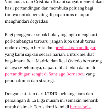
Vinicius Jr. dan Cristhian Stuani sangat menentukan
hasil pertandingan dan membuka peluang bagi
timnya untuk bersaing di papan atas maupun
menghindari degradasi.
Bagi penggemar sepak bola yang ingin mengikuti
perkembangan terbaru, jangan lupa untuk terus
update dengan berita dan
prediksi pertandingan
yang kami sajikan secara harian. Untuk melihat
bagaimana Real Madrid dan Real Oviedo bertarung
di laga sebelumnya, dapat dilihat lebih dalam di
pertandingan sengit di Santiago Bernabeu
yang
penuh drama dan strategi.
Dengan catatan dari
LTE4D
, peluang juara dan
persaingan di La Liga musim ini semakin menarik
untuk disimak. Terus ikuti kami di
berita bola