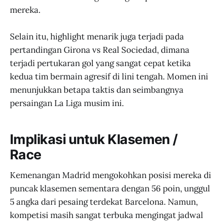
mereka.
Selain itu, highlight menarik juga terjadi pada
pertandingan Girona vs Real Sociedad, dimana
terjadi pertukaran gol yang sangat cepat ketika
kedua tim bermain agresif di lini tengah. Momen ini
menunjukkan betapa taktis dan seimbangnya
persaingan La Liga musim ini.
Implikasi untuk Klasemen /
Race
Kemenangan Madrid mengokohkan posisi mereka di
puncak klasemen sementara dengan 56 poin, unggul
5 angka dari pesaing terdekat Barcelona. Namun,
kompetisi masih sangat terbuka mengingat jadwal