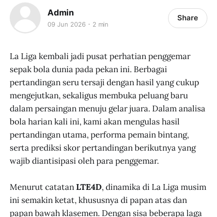
Admin
Share
09 Jun 2026
2 min
La Liga kembali jadi pusat perhatian penggemar
sepak bola dunia pada pekan ini. Berbagai
pertandingan seru tersaji dengan hasil yang cukup
mengejutkan, sekaligus membuka peluang baru
dalam persaingan menuju gelar juara. Dalam analisa
bola harian kali ini, kami akan mengulas hasil
pertandingan utama, performa pemain bintang,
serta prediksi skor pertandingan berikutnya yang
wajib diantisipasi oleh para penggemar.
Menurut catatan
LTE4D
, dinamika di La Liga musim
ini semakin ketat, khususnya di papan atas dan
papan bawah klasemen. Dengan sisa beberapa laga