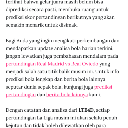
terlihat bahwa gelar juara masih belum bisa
diprediksi secara pasti, membuka ruang untuk
prediksi skor pertandingan berikutnya yang akan
semakin menarik untuk disimak.
Bagi Anda yang ingin mengikuti perkembangan dan
mendapatkan update analisa bola harian terkini,
jangan lewatkan juga pembahasan mendalam pada
pertandingan Real Madrid vs Real Oviedo
yang
menjadi salah satu titik balik musim ini. Untuk info
prediksi bola lengkap dan berita bola lainnya
seputar dunia sepak bola, kunjungi juga
prediksi
pertandingan
dan
berita bola lainnya
kami.
Dengan catatan dan analisa dari
LTE4D
, setiap
pertandingan La Liga musim ini akan selalu penuh
kejutan dan tidak boleh dilewatkan oleh para