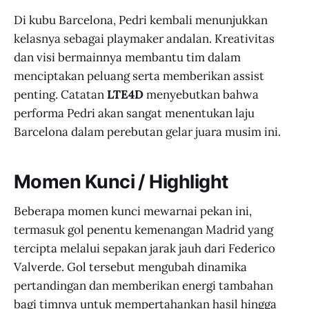
Di kubu Barcelona, Pedri kembali menunjukkan
kelasnya sebagai playmaker andalan. Kreativitas
dan visi bermainnya membantu tim dalam
menciptakan peluang serta memberikan assist
penting. Catatan
LTE4D
menyebutkan bahwa
performa Pedri akan sangat menentukan laju
Barcelona dalam perebutan gelar juara musim ini.
Momen Kunci / Highlight
Beberapa momen kunci mewarnai pekan ini,
termasuk gol penentu kemenangan Madrid yang
tercipta melalui sepakan jarak jauh dari Federico
Valverde. Gol tersebut mengubah dinamika
pertandingan dan memberikan energi tambahan
bagi timnya untuk mempertahankan hasil hingga